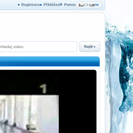
Registrace
Přihlášení
Pomoc
CZ
/
SK
Najdi »