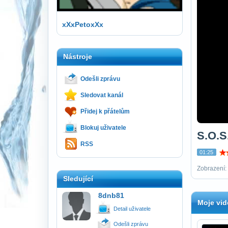
xXxPetoxXx
Nástroje
Odešli zprávu
Sledovat kanál
Přidej k přátelům
Blokuj uživatele
S.O.S.
RSS
01:25
Zobrazení:
Sledující
8dnb81
Moje vid
Detail uživatele
Odešli zprávu