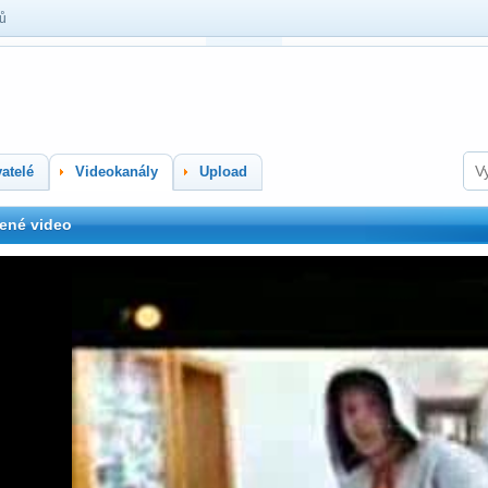
lů
atelé
Videokanály
Upload
ené video