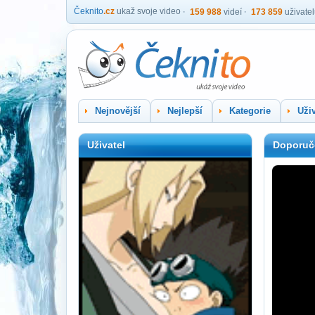
Čeknito
.cz
ukaž svoje video
159 988
videí
173 859
uživate
Nejnovější
Nejlepší
Kategorie
Uživ
Uživatel
Doporuč