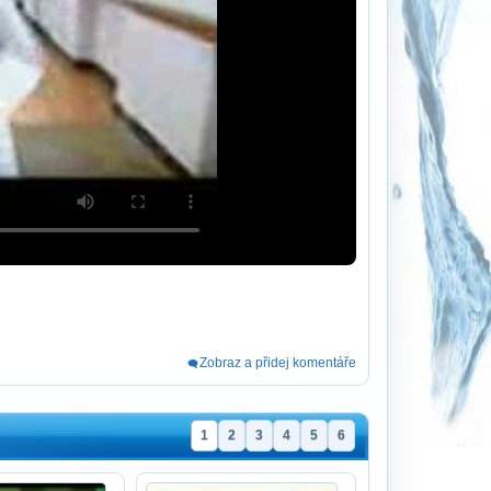
Zobraz a přidej komentáře
1
2
3
4
5
6