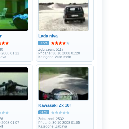
r
Lada niva
00:24
40
Zobrazení: 5117
0.2008 01:22
Přidané: 30.10.2008 01:20
bava
Kategorie: Auto-moto
Kawasaki Zx 10r
01:27
76
Zobrazení: 2532
0.2008 01:07
Přidané: 30.10.2008 01:05
rt
Kategorie: Zábava