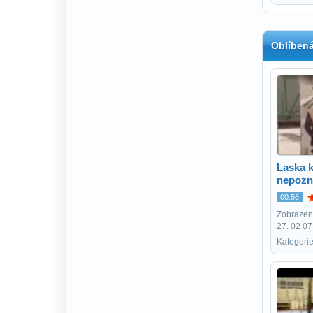
Oblíbená
Laska k
nepozn
00:56
Zobrazení
27. 02 07
Kategorie