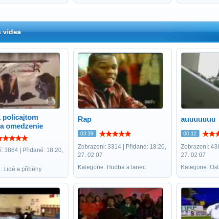
 videa
 policajtom
Rap
auuuuuuu
a omedzenie
03:39
00:12
Zobrazení: 3314 | Přidané: 18:20,
Zobrazení: 436
: 3864 | Přidané: 18:20,
27. 02 07
27. 02 07
Kategorie: Hudba a tanec
Kategorie: Ost
: Lidé a příběhy