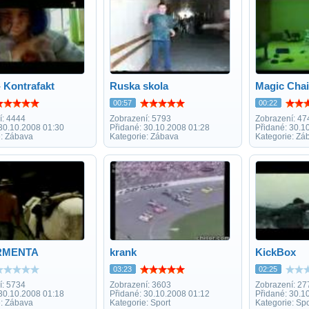
- Kontrafakt
Ruska skola
Magic Chai
00:57
00:22
í: 4444
Zobrazení: 5793
Zobrazení: 47
 30.10.2008 01:30
Přidané: 30.10.2008 01:28
Přidané: 30.1
e: Zábava
Kategorie: Zábava
Kategorie: Zá
RMENTA
krank
KickBox
03:23
02:25
í: 5734
Zobrazení: 3603
Zobrazení: 27
 30.10.2008 01:18
Přidané: 30.10.2008 01:12
Přidané: 30.1
e: Zábava
Kategorie: Sport
Kategorie: Spo