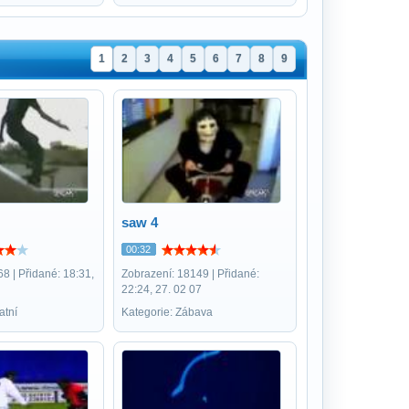
1
2
3
4
5
6
7
8
9
saw 4
00:32
8 | Přidané: 18:31,
Zobrazení: 18149 | Přidané:
22:24, 27. 02 07
atní
Kategorie: Zábava