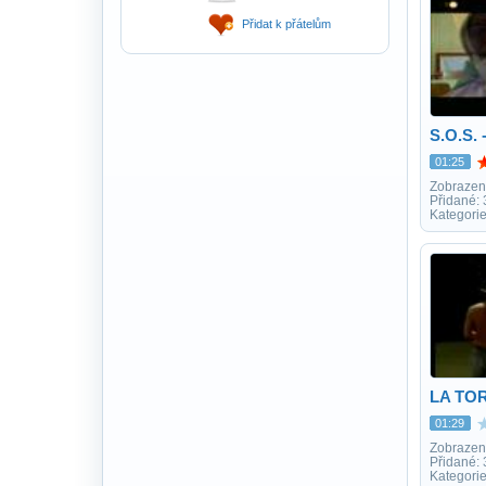
Přidat k přátelům
S.O.S. 
01:25
Zobrazen
Přidané:
Kategori
LA TO
01:29
Zobrazen
Přidané:
Kategori