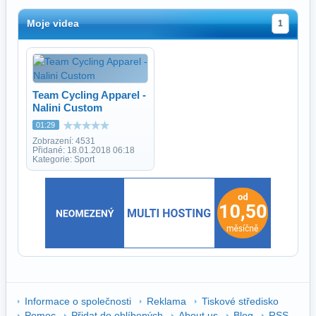
Moje videa
1
Team Cycling Apparel -
Nalini Custom
01:29
Zobrazení: 4531
Přidané: 18.01.2018 06:18
Kategorie: Sport
Informace o společnosti
Reklama
Tiskové středisko
Pomoc
Přidat do oblíbených
About us
Blog
RSS