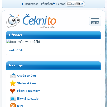
Registrace
Přihlášení
Pomoc
CZ
/
SK
MENU
Uživatel
webb92bf
Nástroje
Odešli zprávu
Sledovat kanál
Přidej k přátelům
Blokuj uživatele
RSS