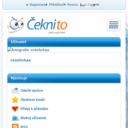
Registrace
Přihlášení
Pomoc
CZ
/
SK
MENU
Uživatel
vceelickaa
Nástroje
Odešli zprávu
Sledovat kanál
Přidej k přátelům
Blokuj uživatele
RSS