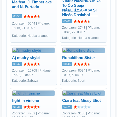
Viktor Hazard/A.M.O.-
Me feat. J. Timberlake
To Čo Spája
and N. Furtado
Nás/L.ú.z.a.-Aby Si
Niečo Dosiahol........
03:56
05:01
Zobrazení: 5644 | Přidané:
Zobrazení: 3743 | Přidané:
18:15, 21. 03 07
10:48, 27. 03 07
Kategorie: Hudba a tanec
Kategorie: Hudba a tanec
Aj mudry shybi
Ronaldihno Sister
00:42
00:46
Zobrazení: 16708 | Přidané:
Zobrazení: 8594 | Přidané:
15:01, 3. 04 07
10:37, 5. 04 07
Kategorie: Zábava
Kategorie: Sport
fight in vinicne
Ciara feat Missy Eliot
01:31
03:24
Zobrazení: 4782 | Přidané:
Zobrazení: 3158 | Přidané: