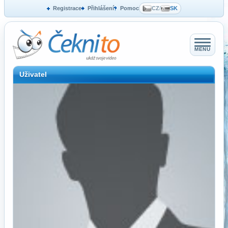
Registrace
Přihlášení
Pomoc
CZ
/
SK
MENU
Uživatel