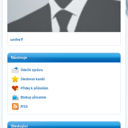
unfreY
Nástroje
Odešli zprávu
Sledovat kanál
Přidej k přátelům
Blokuj uživatele
RSS
Sledující