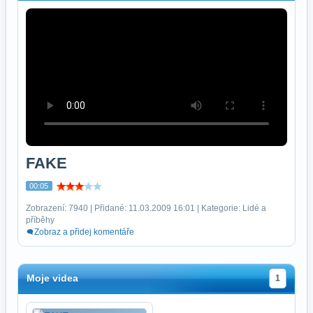
FAKE
00:05
Zobrazení: 7940 | Přidané: 11.03.2009 16:01 | Kategorie: Lidé a
příběhy
Zobraz a přidej komentáře
Moje videa
1