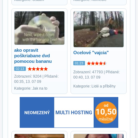
ako opravit
Ocelové "vajcia"
poškriabane dvd
pomocou bananu
01:23
02:13
Zobrazení: 47793 | Přidané:
Zobrazení: 9204 | Přidané:
00:40, 13. 07 09
00:35, 13. 07 09
Kategorie: Lidé a příběhy
Kategorie: Jak na to