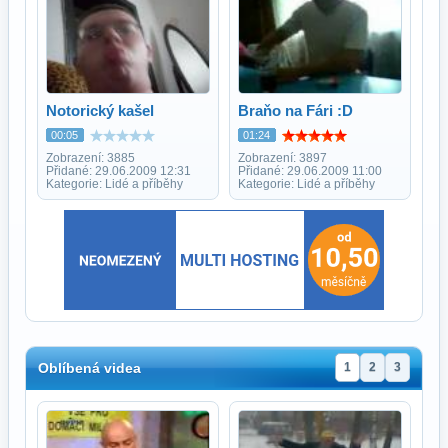
Notorický kašel
Braňo na Fári :D
00:05
01:24
Zobrazení: 3885
Zobrazení: 3897
Přidané: 29.06.2009 12:31
Přidané: 29.06.2009 11:00
Kategorie: Lidé a příběhy
Kategorie: Lidé a příběhy
Oblíbená videa
1
2
3