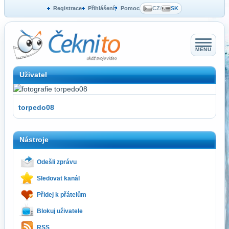
Registrace
Přihlášení
Pomoc
CZ
/
SK
MENU
Uživatel
torpedo08
Nástroje
Odešli zprávu
Sledovat kanál
Přidej k přátelům
Blokuj uživatele
RSS