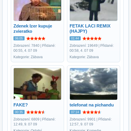
Zdenek Izer kupuje
FETAK LACI REMIX
zvieratko
(HAJPY)
06:05
01:44
Zobrazení: 7840 | Přidané:
Zobrazení: 19649 | Přidané:
00:55, 4. 07 09
00:58, 4. 07 09
Kategorie: Zábava
Kategorie: Zábava
FAKE?
telefonat na pichandu
00:35
07:14
Zobrazení: 6809 | Přidané:
Zobrazení: 9901 | Přidané:
12:49, 9. 07 09
12:57, 9. 07 09
Kategorie: Ostatní
Kategorie: Komedie