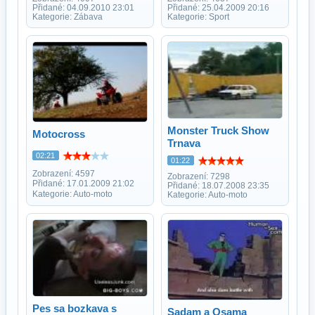
Přidané: 04.09.2010 23:01
Přidané: 25.04.2009 20:16
Kategorie: Zábava
Kategorie: Sport
Monster Truck Show
Motocross
Trnava
02:21
01:22
Zobrazení: 4597
Zobrazení: 7298
Přidané: 17.01.2009 21:02
Přidané: 18.07.2008 23:35
Kategorie: Auto-moto
Kategorie: Auto-moto
Pes sa bozkava s
Sadam a Osama