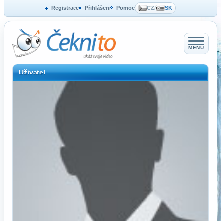
Registrace
Přihlášení
Pomoc
CZ
/
SK
MENU
Uživatel