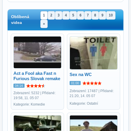
1
2
3
4
5
6
7
8
9
10
Oblíbená
videa
»
Act a Fool aka Fast n
Sex na WC
Furious Slovak remake
01:00
04:14
Zobrazení: 17487 | Přidané:
Zobrazení: 5232 | Přidané:
21:20, 14. 05 07
19:58, 11. 05 07
Kategorie: Ostatní
Kategorie: Komedie