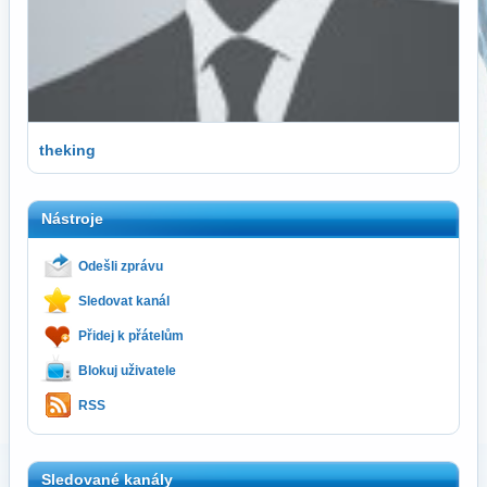
theking
Nástroje
Odešli zprávu
Sledovat kanál
Přidej k přátelům
Blokuj uživatele
RSS
Sledované kanály