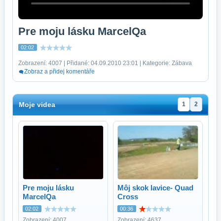
Pre moju lásku MarcelQa
02:02
Zobrazení: 4007 | Přidané: 04.09.2010 23:01 | Kategorie: Zábava
Zobraz a přidej komentáře
Moje videa
1
2
Pre moju lásku
Môj skok lavice- Quad
MarcelQa
Cross
02:02
00:36
Zobrazení: 4007
Zobrazení: 4637