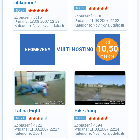
chlapom !
03:02
00:27
Zobrazení: 5500
Zobrazení: 5115
Přidané: 11.08.2007 22:32
Přidané: 13.08.2007 12:28
Kategorie: Novinky a události
Kategorie: Novinky a události
Latina Fight
Bike Jump
01:21
00:17
Zobrazení: 4722
Zobrazení: 4194
Přidané: 11.08.2007 22:27
Přidané: 11.08.2007 22:24
Kategorie: Sport
Kategorie: Novinky a události