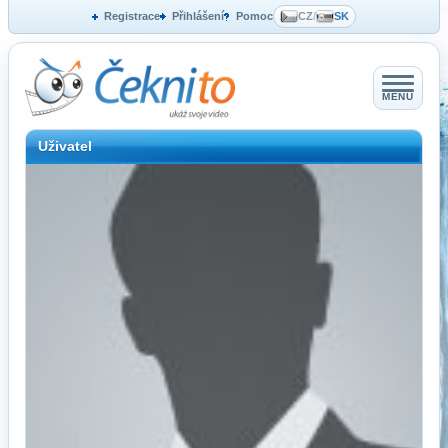
Registrace
Přihlášení
Pomoc
CZ
/
SK
MENU
Uživatel