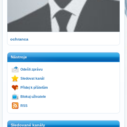
ochranca
Nástroje
Odešli zprávu
Sledovat kanál
Přidej k přátelům
Blokuj uživatele
RSS
Sledované kanály