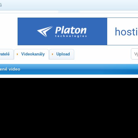
lů
atelé
Videokanály
Upload
ené video