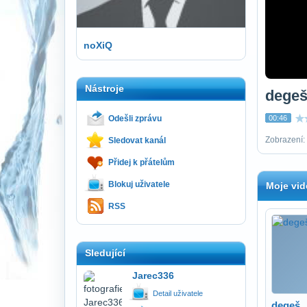
noXiQ
Nástroje
dege
Odešli zprávu
00:46
Zobrazení: 
Sledovat kanál
Přidej k přátelům
Blokuj uživatele
Moje vid
RSS
Sledující
Jarec336
Detail uživatele
degeš