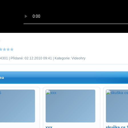
š
4301 | Přidané: 02.12.2010 09:41 | Kategorie: Videohry
ea
xxx
skuška cs 