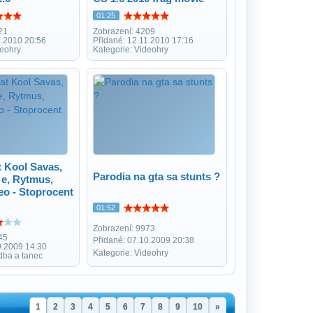
01:25
21
Zobrazení: 4209
1.2010 20:56
Přidané: 12.11.2010 17:16
deohry
Kategorie: Videohry
t Kool Savas,
Parodia na gta sa stunts ?
 e, Rytmus,
eo - Stoprocent
01:52
Zobrazení: 9973
45
Přidané: 07.10.2009 20:38
0.2009 14:30
Kategorie: Videohry
dba a tanec
1
2
3
4
5
6
7
8
9
10
»