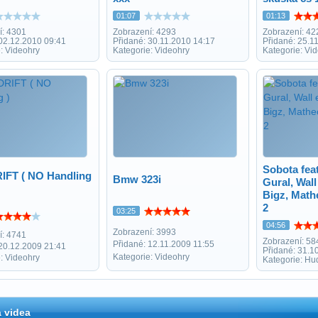
01:07
01:13
í: 4301
Zobrazení: 4293
Zobrazení: 42
 02.12.2010 09:41
Přidané: 30.11.2010 14:17
Přidané: 25.1
: Videohry
Kategorie: Videohry
Kategorie: Vi
Sobota fea
IFT ( NO Handling
Bmw 323i
Gural, Wall
Bigz, Math
2
03:25
04:56
Zobrazení: 3993
í: 4741
Zobrazení: 58
Přidané: 12.11.2009 11:55
 20.12.2009 21:41
Přidané: 31.1
Kategorie: Videohry
: Videohry
Kategorie: Hu
 videa