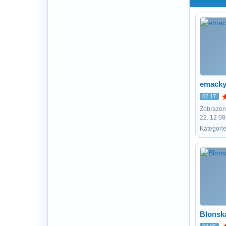
emack
02:17
Zobrazení
22. 12 08
Kategorie
Blonsk