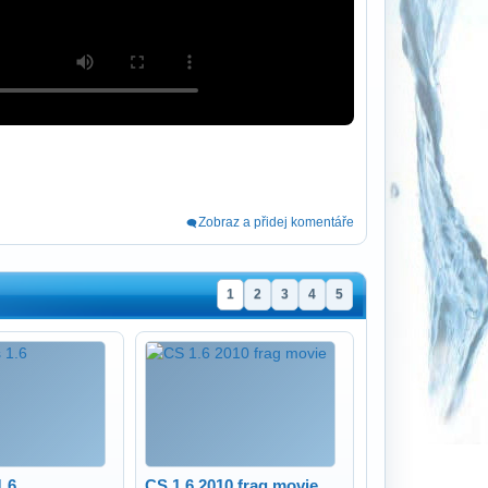
Zobraz a přidej komentáře
1
2
3
4
5
1.6
CS 1.6 2010 frag movie