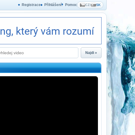
Registrace
Přihlášení
Pomoc
CZ
/
SK
Najdi »