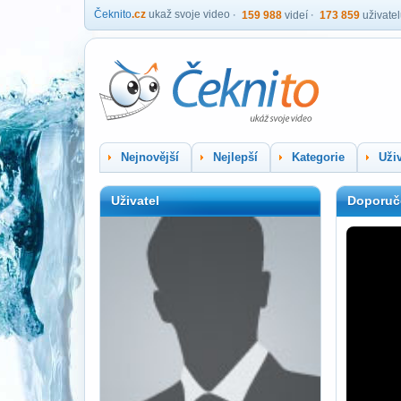
Čeknito
.cz
ukaž svoje video
159 988
videí
173 859
uživate
Nejnovější
Nejlepší
Kategorie
Uživ
Uživatel
Doporuč