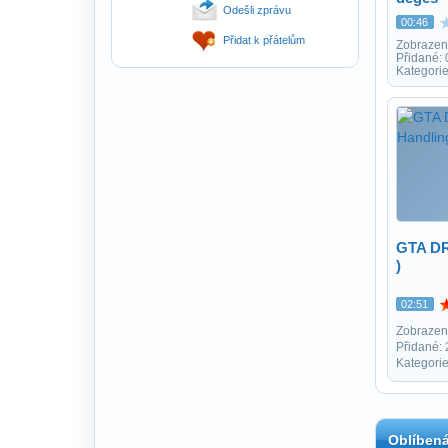
Odešli zprávu
00:46
Přidat k přátelům
Zobrazen
Přidané:
Kategorie
GTA DR
)
02:51
Zobrazen
Přidané:
Kategorie
Oblíbená