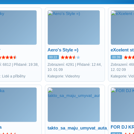
y
Aero's Style =)
eXcelent s
00:22
00:39
: 6812 | Přidané: 19:38,
Zobrazení: 4291 | Přidané: 12:44,
Zobrazení: 468
10. 01 09
12. 02 09
: Lidé a příběhy
Kategorie: Videohry
Kategorie: Vi
a
FOR DJ K
takto_sa_maju_umyvat_auta_ci_zeny