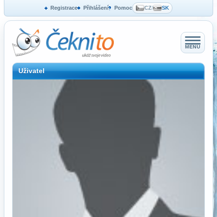
Registrace
Přihlášení
Pomoc
CZ
/
SK
MENU
Uživatel