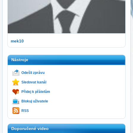
mek10
Nástroje
Odešli zprávu
Sledovat kanál
Přidej k přátelům
Blokuj uživatele
RSS
Doporučené video