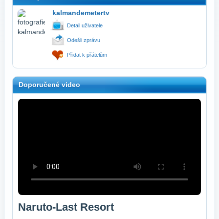
kalmandemetertv
Detail uživatele
Odešli zprávu
Přidat k přátelům
Doporučené video
Naruto-Last Resort