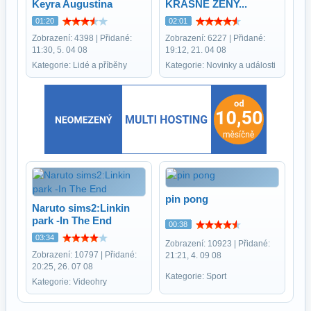
Keyra Augustina
KRASNE ŽENY...
01:20
02:01
Zobrazení: 4398 | Přidané:
Zobrazení: 6227 | Přidané:
11:30, 5. 04 08
19:12, 21. 04 08
Kategorie: Lidé a příběhy
Kategorie: Novinky a události
pin pong
Naruto sims2:Linkin
park -In The End
00:38
03:34
Zobrazení: 10923 | Přidané:
Zobrazení: 10797 | Přidané:
21:21, 4. 09 08
20:25, 26. 07 08
Kategorie: Sport
Kategorie: Videohry