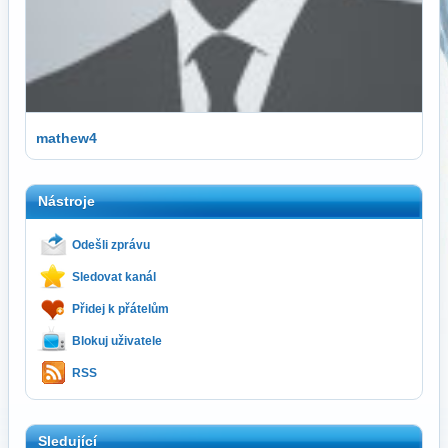
mathew4
Nástroje
Odešli zprávu
Sledovat kanál
Přidej k přátelům
Blokuj uživatele
RSS
Sledující