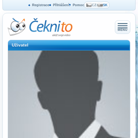
Registrace
Přihlášení
Pomoc
CZ
/
SK
MENU
Uživatel