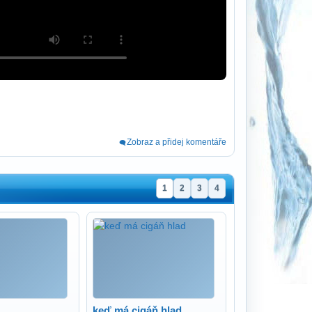
Zobraz a přidej komentáře
1
2
3
4
keď má cigáň hlad