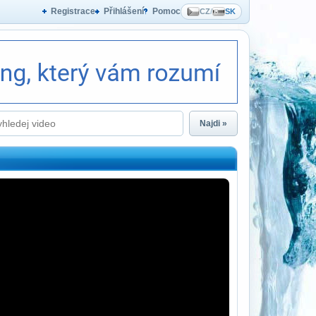
Registrace
Přihlášení
Pomoc
CZ
/
SK
Najdi »