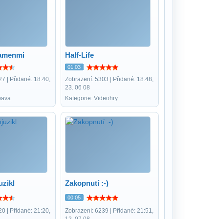
kamenmi
Half-Life
01:03
7 | Přidané: 18:40,
Zobrazení: 5303 | Přidané: 18:48,
23. 06 08
bava
Kategorie: Videohry
uzikl
Zakopnutí :-)
00:05
0 | Přidané: 21:20,
Zobrazení: 6239 | Přidané: 21:51,
12. 07 08