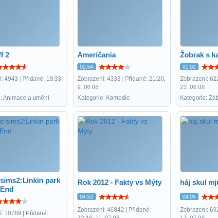
f 2
Američania
Žobrak s 
02:54
01:02
: 4943 | Přidané: 19:33,
Zobrazení: 4333 | Přidané: 21:20,
Zobrazení: 622
9. 06 08
23. 06 08
e: Animace a umění
Kategorie: Komedie
Kategorie: Zá
sims2:Linkin park
Rok 2012 - Fakty vs Mýty
háj skul mj
 End
04:53
04:05
Zobrazení: 46842 | Přidané:
Zobrazení: 692
: 10789 | Přidané:
22:16, 11. 07 08
12. 07 08