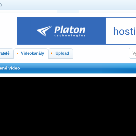
lů
atelé
Videokanály
Upload
ené video