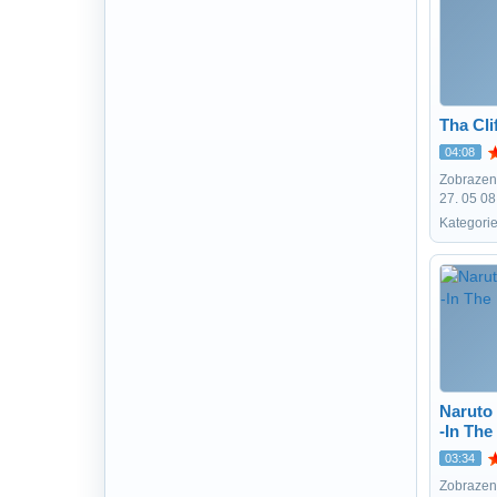
Tha Clif
04:08
Zobrazení
27. 05 08
Kategori
Naruto 
-In The
03:34
Zobrazení