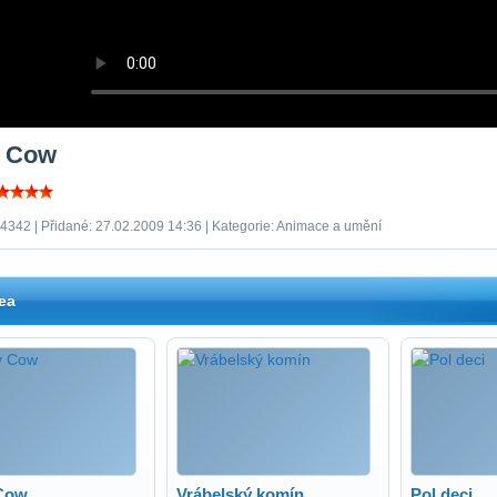
y Cow
 4342 | Přidané: 27.02.2009 14:36 | Kategorie: Animace a umění
ea
Cow
Vrábelský komín
Pol deci