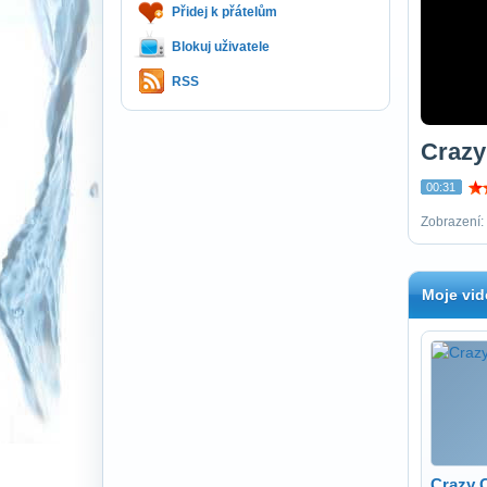
Přidej k přátelům
Blokuj uživatele
RSS
Craz
00:31
Zobrazení:
Moje vid
Crazy 