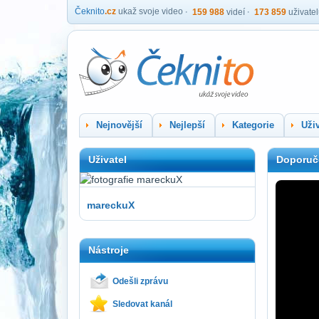
Čeknito
.cz
ukaž svoje video
159 988
videí
173 859
uživate
Nejnovější
Nejlepší
Kategorie
Uživ
Uživatel
Doporuč
mareckuX
Nástroje
Odešli zprávu
Sledovat kanál