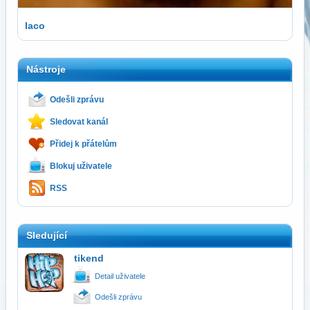
laco
Nástroje
Odešli zprávu
Sledovat kanál
Přidej k přátelům
Blokuj uživatele
RSS
Sledující
tikend
Detail uživatele
Odešli zprávu