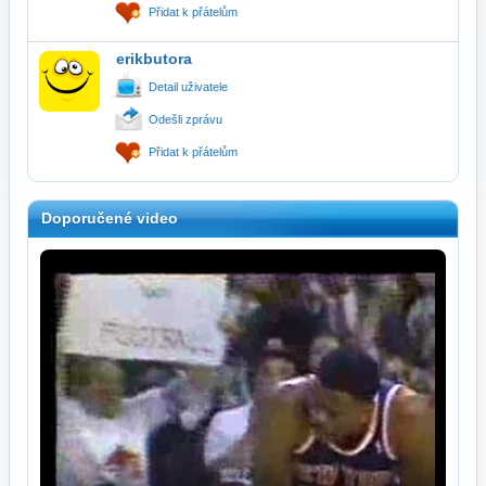
Přidat k přátelům
erikbutora
Detail uživatele
Odešli zprávu
Přidat k přátelům
Doporučené video