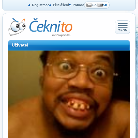
Registrace
Přihlášení
Pomoc
CZ
/
SK
MENU
Uživatel