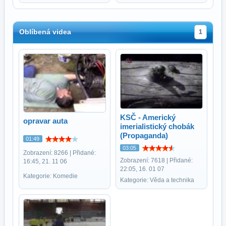
Oblíbená videa
1
KSČ - Americký
opravar auta
imerialistický chobák
(Propaganda)
01:49
03:05
Zobrazení: 8266 | Přidané:
Zobrazení: 7618 | Přidané:
16:45, 21. 11 06
22:05, 16. 01 07
Kategorie: Komedie
Kategorie: Věda a technika