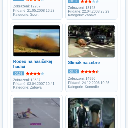
00:37
Zobrazení: 12287
Zobrazení: 13148
Přidané: 21.05.2008 16:23
Přidané: 22.04.2008 23:29
Kategorie: Sport
Kategorie: Zábava
Rodeo na hasičskej
Slimák na zebre
hadici
00:46
00:59
Zobrazení: 14996
Zobrazení: 13537
Přidané: 24.12.2006 10:25
Přidané: 03.04.2007 10:41
Kategorie: Komedie
Kategorie: Zábava