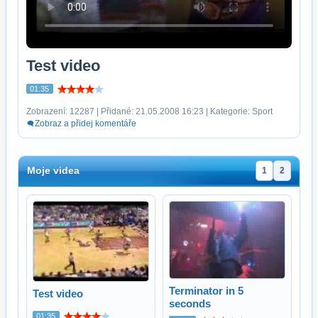
Test video
01:35
Zobrazení: 12287 | Přidané: 21.05.2008 16:23 | Kategorie: Sport
Zobraz a přidej komentáře
Moje videa
1
2
Terminator in 5
Test video
seconds
01:35