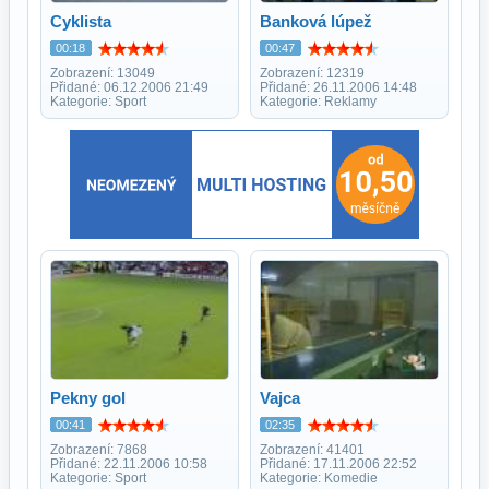
Cyklista
Banková lúpež
00:18
00:47
Zobrazení: 13049
Zobrazení: 12319
Přidané: 06.12.2006 21:49
Přidané: 26.11.2006 14:48
Kategorie: Sport
Kategorie: Reklamy
Pekny gol
Vajca
00:41
02:35
Zobrazení: 7868
Zobrazení: 41401
Přidané: 22.11.2006 10:58
Přidané: 17.11.2006 22:52
Kategorie: Sport
Kategorie: Komedie