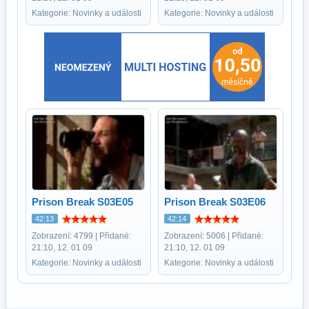
Kategorie: Novinky a události
Kategorie: Novinky a události
Prison Break S03E05
Prison Break S03E06
42:13
42:14
Zobrazení: 4799 | Přidané:
Zobrazení: 5006 | Přidané:
21:10, 12. 01 09
21:10, 12. 01 09
Kategorie: Novinky a události
Kategorie: Novinky a události