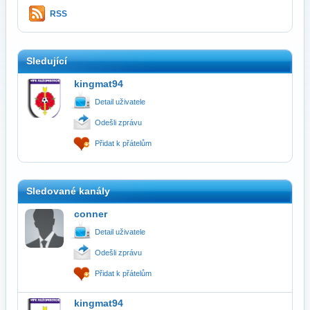
RSS
Sledující
kingmat94
Detail uživatele
Odešli zprávu
Přidat k přátelům
Sledované kanály
conner
Detail uživatele
Odešli zprávu
Přidat k přátelům
kingmat94