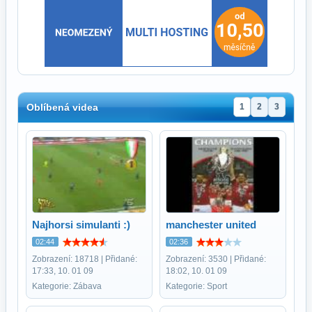
Oblíbená videa
1
2
3
Najhorsi simulanti :)
manchester united
02:44
02:36
Zobrazení: 18718 | Přidané:
Zobrazení: 3530 | Přidané:
17:33, 10. 01 09
18:02, 10. 01 09
Kategorie: Zábava
Kategorie: Sport