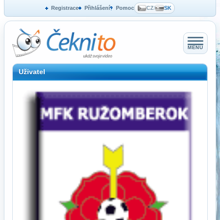
Registrace
Přihlášení
Pomoc
CZ
/
SK
MENU
Uživatel