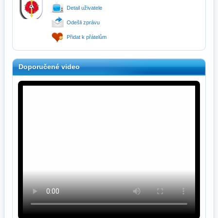
Detail uživatele
Odešli zprávu
Přidat k přátelům
Doporučené video