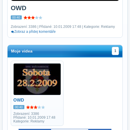
OWD
00:40
Zobrazení: 3386 | Přidané: 10.01.2009 17:48 | Kategorie: Reklamy
Zobraz a přidej komentáře
Moje videa
1
OWD
00:40
Zobrazení: 3386
Přidané: 10.01.2009 17:48
Kategorie: Reklamy