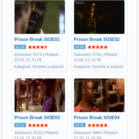
Prison Break S03E01
Prison Break S03E02
41:19
42:06
Zobrazení: 8379 | Přidané:
Zobrazení: 5765 | Přidané:
20:20, 12. 01 09
21:09, 12. 01 09
Kategorie: Novinky a události
Kategorie: Novinky a události
Prison Break S03E03
Prison Break S03E04
42:12
42:11
Zobrazení: 5125 | Přidané:
Zobrazení: 6864 | Přidané:
21:10, 12. 01 09
21:10, 12. 01 09