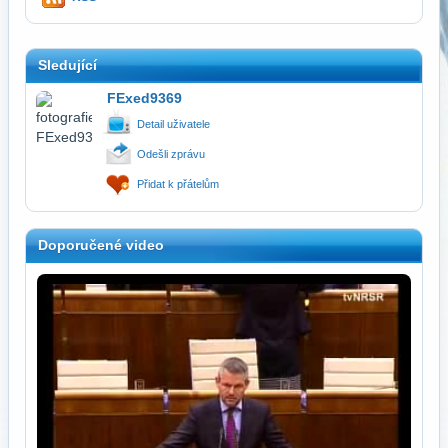
Sledující
FExed9369
Detail uživatele
Odešli zprávu
Přidat k přátelům
Doporučené video