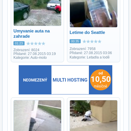
Umyvanie auta na
Letime do Seattle
zahrade
00:35
01:23
Zobrazení: 7958
Zobrazení: 8024
Přidané: 27.08.2015 03:06
Přidané: 27.08.2015 03:19
Kategorie: Letadla a lodě
Kategorie: Auto-moto