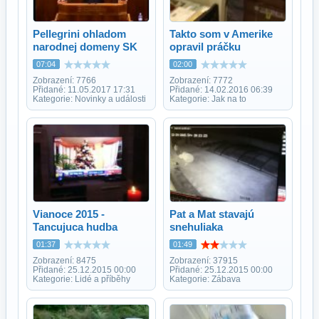
Pellegrini ohladom
Takto som v Amerike
narodnej domeny SK
opravil práčku
07:04
02:00
Zobrazení: 7766
Zobrazení: 7772
Přidané: 11.05.2017 17:31
Přidané: 14.02.2016 06:39
Kategorie: Novinky a události
Kategorie: Jak na to
Vianoce 2015 -
Pat a Mat stavajú
Tancujuca hudba
snehuliaka
01:37
01:49
Zobrazení: 8475
Zobrazení: 37915
Přidané: 25.12.2015 00:00
Přidané: 25.12.2015 00:00
Kategorie: Lidé a příběhy
Kategorie: Zábava