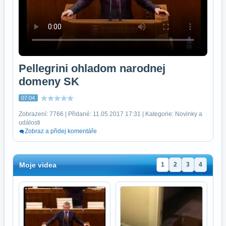
Pellegrini ohladom narodnej
domeny SK
07:04
Zobrazení: 7766 | Přidané: 11.05.2017 17:31 | Kategorie: Novinky a
události
Zobraz a přidej komentáře
Moje videa
1
2
3
4