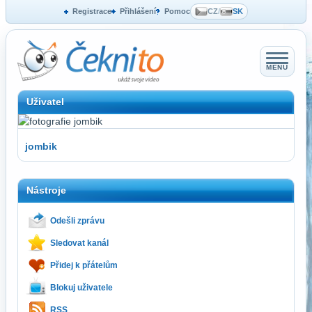
Registrace
Přihlášení
Pomoc
CZ
/
SK
MENU
Uživatel
jombik
Nástroje
Odešli zprávu
Sledovat kanál
Přidej k přátelům
Blokuj uživatele
RSS