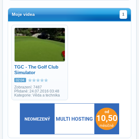
Moje videa
1
TGC - The Golf Club
Simulator
02:04
Zobrazení: 7487
Přidané: 24.07.2016 03:48
Kategorie: Věda a technika