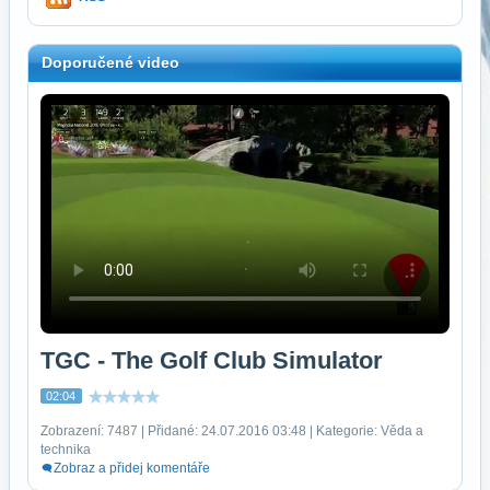
Doporučené video
TGC - The Golf Club Simulator
02:04
Zobrazení: 7487 | Přidané: 24.07.2016 03:48 | Kategorie: Věda a
technika
Zobraz a přidej komentáře