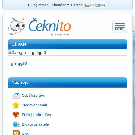
Registrace
Přihlášení
Pomoc
CZ
/
SK
MENU
Uživatel
ghhjgf3
Nástroje
Odešli zprávu
Sledovat kanál
Přidej k přátelům
Blokuj uživatele
RSS