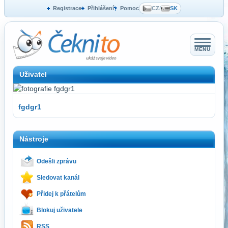
Registrace
Přihlášení
Pomoc
CZ
/
SK
MENU
Uživatel
fgdgr1
Nástroje
Odešli zprávu
Sledovat kanál
Přidej k přátelům
Blokuj uživatele
RSS