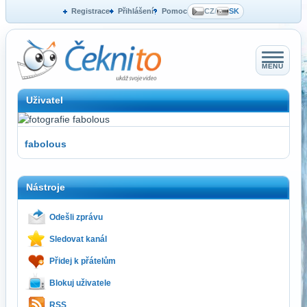
Registrace
Přihlášení
Pomoc
CZ
/
SK
MENU
Uživatel
fabolous
Nástroje
Odešli zprávu
Sledovat kanál
Přidej k přátelům
Blokuj uživatele
RSS