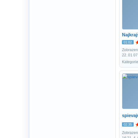
Najkraj
01:02
Zobrazení
22. 01 07
Kategori
spievaj
02:35
Zobrazení
16:21, 4.