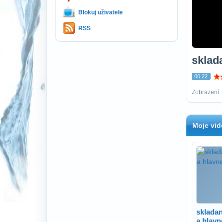
Blokuj uživatele
RSS
sklada
00:22
Zobrazení: 
Moje vid
skladan
a hlavn