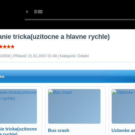
nie tricka(uzitocne a hlavne rychle)
10836 | Přidané: 21.01.2007 01:48 | Kategorie: Ostatní
ea
ie tricka(uzitocne
Bus crash
Uzbecke ae
e rychle)