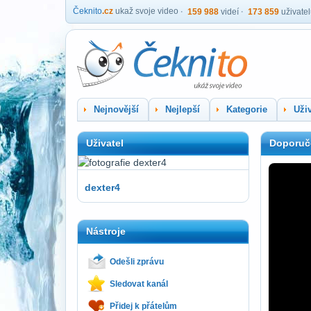
Čeknito
.cz
ukaž svoje video
159 988
videí
173 859
uživate
Nejnovější
Nejlepší
Kategorie
Uživ
Uživatel
Doporuč
dexter4
Nástroje
Odešli zprávu
Sledovat kanál
Přidej k přátelům