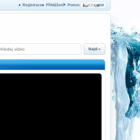
Registrace
Přihlášení
Pomoc
CZ
/
SK
Najdi »