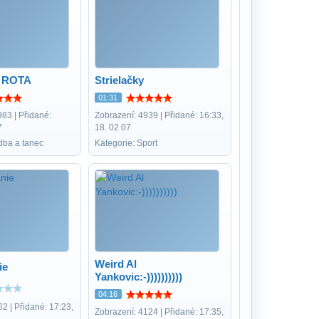
 ROTA
Strielačky
01:31
83 | Přidané:
Zobrazení: 4939 | Přidané: 16:33,
7
18. 02 07
dba a tanec
Kategorie: Sport
Weird Al
ie
Yankovic:-))))))))))
04:16
2 | Přidané: 17:23,
Zobrazení: 4124 | Přidané: 17:35,