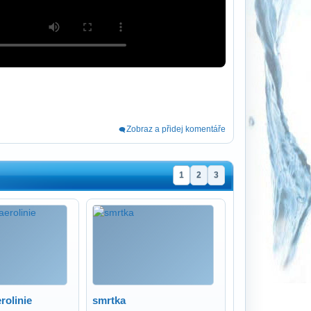
Zobraz a přidej komentáře
1
2
3
rolinie
smrtka