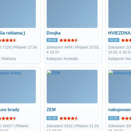
šia reklama;)
Dvojka
HVIEZDNA
05:56
02:29
: 7120 | Přidané: 17:34,
Zobrazení: 4404 | Přidané: 15:33,
Zobrazení: 119
4. 02 07
15:33, 4. 02 0
e: Reklamy
Kategorie: Komedie
Kategorie: Hu
uce brady
ZEM
nakupovan
01:25
01:31
: 16427 | Přidané:
Zobrazení: 5422 | Přidané: 21:18,
Zobrazení: 336
 03 07
13. 03 07
18. 03 07