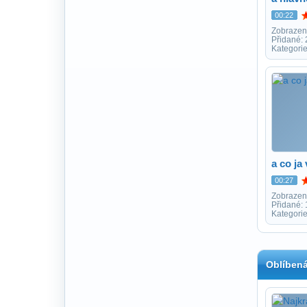
00:22
Zobrazen
Přidané:
Kategorie
a co ja
00:27
Zobrazen
Přidané:
Kategori
Oblíbená