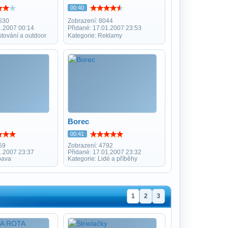
00:40
630
Zobrazení: 8044
1.2007 00:14
Přidané: 17.01.2007 23:53
stování a outdoor
Kategorie: Reklamy
Borec
00:41
59
Zobrazení: 4792
1.2007 23:37
Přidané: 17.01.2007 23:32
bava
Kategorie: Lidé a příběhy
1
2
3