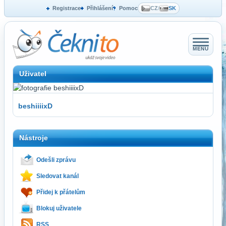
Registrace
Přihlášení
Pomoc
CZ
/
SK
MENU
Uživatel
beshiiiixD
Nástroje
Odešli zprávu
Sledovat kanál
Přidej k přátelům
Blokuj uživatele
RSS