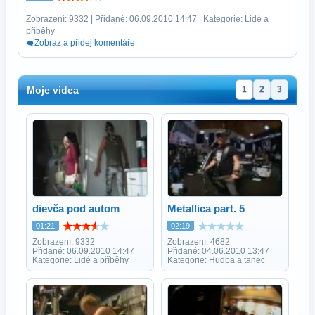
Zobrazení: 9332 | Přidané: 06.09.2010 14:47 | Kategorie: Lidé a
příběhy
Zobraz a přidej komentáře
Moje videa
1
2
3
dievča pod autom
Metallica part. 5
01:21
02:19
Zobrazení: 9332
Zobrazení: 4682
Přidané: 06.09.2010 14:47
Přidané: 04.06.2010 13:47
Kategorie: Lidé a příběhy
Kategorie: Hudba a tanec