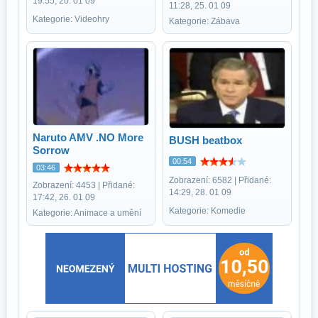
19:55, 20. 01 09
11:28, 25. 01 09
Kategorie: Videohry
Kategorie: Zábava
Naruto AMV .NO More
BUSH beatbox
Sorrow
00:54
03:46
Zobrazení: 6582 | Přidané:
Zobrazení: 4453 | Přidané:
14:29, 28. 01 09
17:42, 26. 01 09
Kategorie: Komedie
Kategorie: Animace a umění