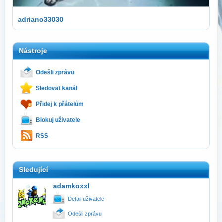
adriano33030
Nástroje
Odešli zprávu
Sledovat kanál
Přidej k přátelům
Blokuj uživatele
RSS
Sledující
adamkoxxl
Detail uživatele
Odešli zprávu