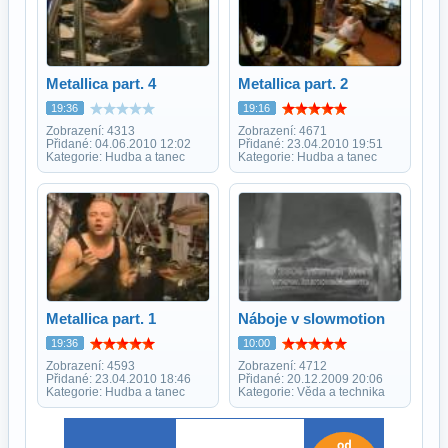
Metallica part. 4
Metallica part. 2
19:36
19:16
Zobrazení: 4313
Zobrazení: 4671
Přidané: 04.06.2010 12:02
Přidané: 23.04.2010 19:51
Kategorie: Hudba a tanec
Kategorie: Hudba a tanec
Metallica part. 1
Náboje v slowmotion
19:36
10:00
Zobrazení: 4593
Zobrazení: 4712
Přidané: 23.04.2010 18:46
Přidané: 20.12.2009 20:06
Kategorie: Hudba a tanec
Kategorie: Věda a technika