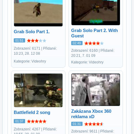
Grab Solo Part 2. With
Grab Solo Part 1.
Guest
01:51
02:49
Zobrazení: 6171 | Přidané:
Zobrazení: 6160 | Přidané:
10:23, 28. 12 08
20:21, 7. 01 09
Kategorie: Videohry
Kategorie: Videohry
Zakázana Xbox 360
Battlefield 2 song
reklama xD
01:37
01:31
Zobrazení: 4267 | Přidané:
Zobrazení: 9611 | Přidané: