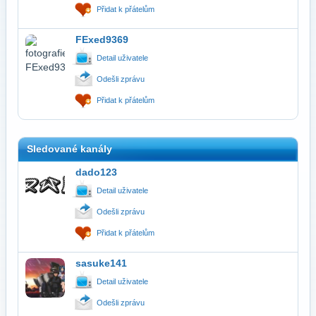
Přidat k přátelům
FExed9369
Detail uživatele
Odešli zprávu
Přidat k přátelům
Sledované kanály
dado123
Detail uživatele
Odešli zprávu
Přidat k přátelům
sasuke141
Detail uživatele
Odešli zprávu