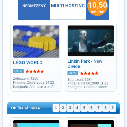
Linkin Park - New
LEGO WORLD
Divide
03:50
04:27
Zobrazení: 4250
Zobrazení: 3684
Přidané: 25.08.2009 14:22
Přidané: 04.08.2009 11:21
Kategorie: Animace a umění
Kategorie: Hudba a tanec
Oblíbená videa
1
2
3
4
5
6
7
8
9