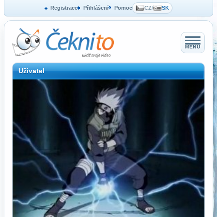
Registrace
Přihlášení
Pomoc
CZ
/
SK
MENU
Uživatel