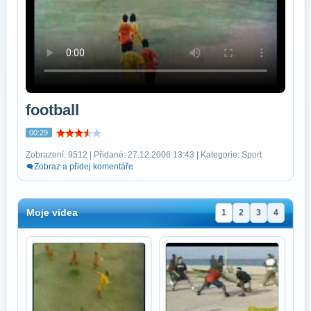
football
00:29
Zobrazení: 9512 | Přidané: 27.12.2006 13:43 | Kategorie: Sport
Zobraz a přidej komentáře
Moje videa
1
2
3
4