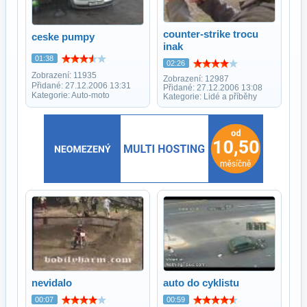
counter-strike trocu
ceske pumpy
inak
01:38
02:26
Zobrazení: 11935
Zobrazení: 12987
Přidané: 27.12.2006 13:31
Přidané: 27.12.2006 13:08
Kategorie: Auto-moto
Kategorie: Lidé a příběhy
nevidalo
auto do cyklistu
00:07
00:59