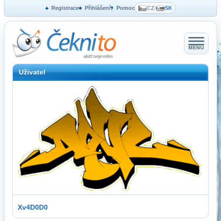
Registrace
Přihlášení
Pomoc
CZ
/
SK
MENU
Uživatel
Xv4D0D0