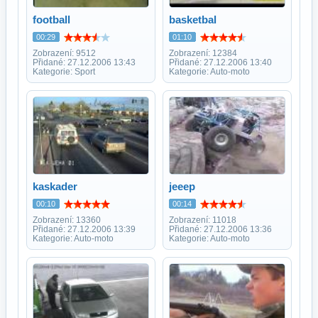
football
basketbal
00:29
01:10
Zobrazení: 9512
Zobrazení: 12384
Přidané: 27.12.2006 13:43
Přidané: 27.12.2006 13:40
Kategorie: Sport
Kategorie: Auto-moto
kaskader
jeeep
00:10
00:14
Zobrazení: 13360
Zobrazení: 11018
Přidané: 27.12.2006 13:39
Přidané: 27.12.2006 13:36
Kategorie: Auto-moto
Kategorie: Auto-moto