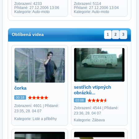
Zobrazení: 4233
Zobrazení: 5114
Přidané: 27.12.2006 13:06
Přidané: 27.12.2006 13:04
Kategorie: Auto-moto
Kategorie: Auto-moto
Oblíbená videa
1
2
3
sestřich vtipných
čorka
obrázků...
00:18
03:08
Zobrazení: 4601 | Přidané:
Zobrazení: 4544 | Přidané:
23:35, 28. 04 07
23:36, 28. 04 07
Kategorie: Lidé a příběhy
Kategorie: Zábava