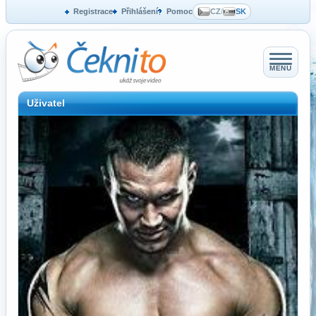
Registrace
Přihlášení
Pomoc
CZ
/
SK
MENU
Uživatel