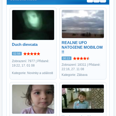
REALNE UFO
Duch dievcata
NATOčENE MOBILOM
!!
02:58
00:13
Zobrazení: 7977 | Přidané:
Zobrazení: 18311 | Přidané:
19:22, 17. 01 08
22:16, 27. 11 08
Kategorie: Novinky a události
Kategorie: Zábava