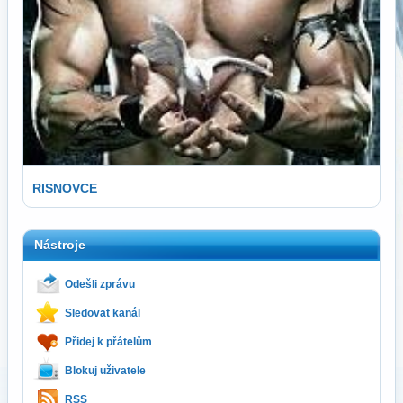
RISNOVCE
Nástroje
Odešli zprávu
Sledovat kanál
Přidej k přátelům
Blokuj uživatele
RSS