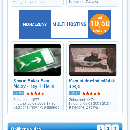
Kategorie: Zábava
Kategorie: Auto-moto
Shaun Baker Feat.
Kam tá dnešná mládež
Maloy - Hey Hi Hallo
speje
03:33
00:30
Zobrazení: 4877
Zobrazení: 4474
Přidané: 09.08.2008 17:35
Přidané: 05.08.2008 20:07
Kategorie: Novinky a události
Kategorie: Zábava
Oblíbená videa
1
2
3