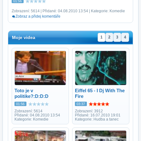
01:56
Zobrazení: 5614 | Přidané: 04.08.2010 13:54 | Kategorie: Komedie
Zobraz a přidej komentáře
Moje videa
1
2
3
4
Toto je v
Eiffel 65 - I Dj With The
politike?:D:D:D
Fire
01:56
03:37
Zobrazení: 5614
Zobrazení: 3912
Přidané: 04.08.2010 13:54
Přidané: 16.07.2010 19:01
Kategorie: Komedie
Kategorie: Hudba a tanec