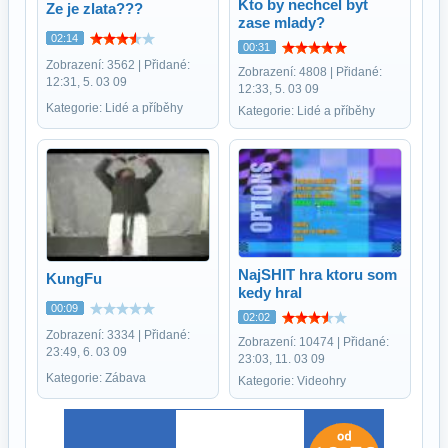
Kto by nechcel byt
Ze je zlata???
zase mlady?
02:14
00:31
Zobrazení: 3562 | Přidané:
Zobrazení: 4808 | Přidané:
12:31, 5. 03 09
12:33, 5. 03 09
Kategorie: Lidé a příběhy
Kategorie: Lidé a příběhy
NajSHIT hra ktoru som
KungFu
kedy hral
00:09
02:02
Zobrazení: 3334 | Přidané:
Zobrazení: 10474 | Přidané:
23:49, 6. 03 09
23:03, 11. 03 09
Kategorie: Zábava
Kategorie: Videohry