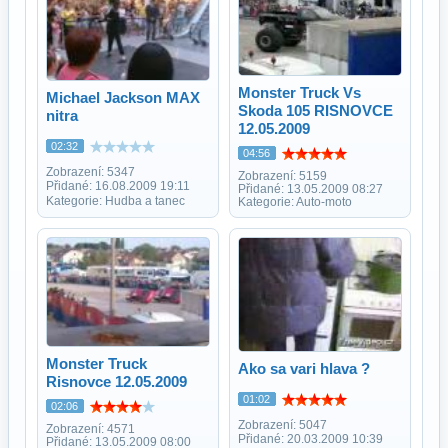
Monster Truck Vs
Michael Jackson MAX
Skoda 105 RISNOVCE
nitra
12.05.2009
02:32
04:56
Zobrazení: 5347
Zobrazení: 5159
Přidané: 16.08.2009 19:11
Přidané: 13.05.2009 08:27
Kategorie: Hudba a tanec
Kategorie: Auto-moto
Monster Truck
Ako sa vari hlava ?
Risnovce 12.05.2009
01:02
02:06
Zobrazení: 5047
Zobrazení: 4571
Přidané: 20.03.2009 10:39
Přidané: 13.05.2009 08:00