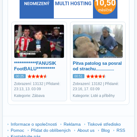
************FANUSIK
Pitva patolog sa posral
FootBALU**********
od strachu...............
00:25
00:51
Zobrazení: 13132 | Přidané:
Zobrazení: 13182 | Přidané:
23:13, 13. 03 09
23:16, 17. 03 09
Kategorie: Zábava
Kategorie: Lidé a příběhy
Informace o společnosti
Reklama
Tiskové středisko
Pomoc
Přidat do oblíbených
About us
Blog
RSS
Kontaktujte nás