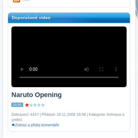
Doporučené video
Naruto Opening
00:00
Zobrazení: 4437 | Přidané: 26.11.2008 18:08 | Kategorie: Animace a
umění
Zobraz a přidej komentáře