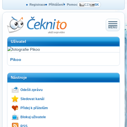
Registrace
Přihlášení
Pomoc
CZ
/
SK
MENU
Uživatel
Pikoo
Nástroje
Odešli zprávu
Sledovat kanál
Přidej k přátelům
Blokuj uživatele
RSS