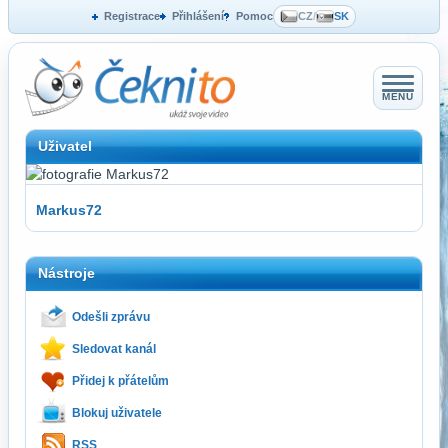
Registrace
Přihlášení
Pomoc
CZ
/
SK
MENU
Uživatel
Markus72
Nástroje
Odešli zprávu
Sledovat kanál
Přidej k přátelům
Blokuj uživatele
RSS