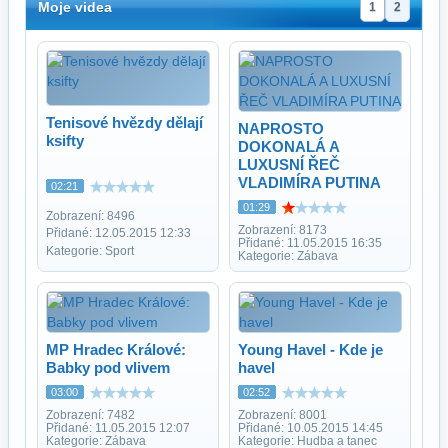
Moje videa
1
2
Tenisové hvězdy dělají
NAPROSTO
ksifty
DOKONALÁ A
LUXUSNÍ ŘEČ
VLADIMÍRA PUTINA
02:21
01:29
Zobrazení: 8496
Zobrazení: 8173
Přidané: 12.05.2015 12:33
Přidané: 11.05.2015 16:35
Kategorie: Sport
Kategorie: Zábava
MP Hradec Králové:
Young Havel - Kde je
Babky pod vlivem
havel
03:00
02:52
Zobrazení: 7482
Zobrazení: 8001
Přidané: 11.05.2015 12:07
Přidané: 10.05.2015 14:45
Kategorie: Zábava
Kategorie: Hudba a tanec