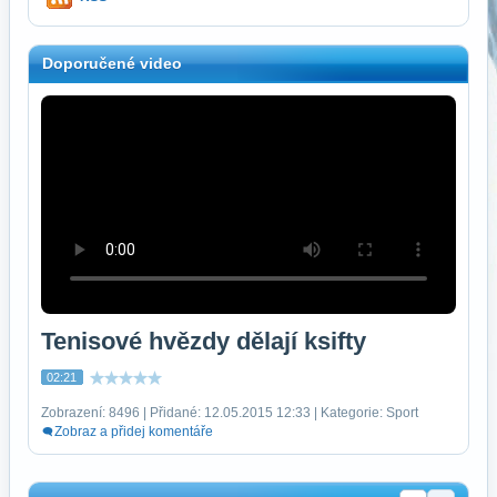
Doporučené video
Tenisové hvězdy dělají ksifty
02:21
Zobrazení: 8496 | Přidané: 12.05.2015 12:33 | Kategorie: Sport
Zobraz a přidej komentáře