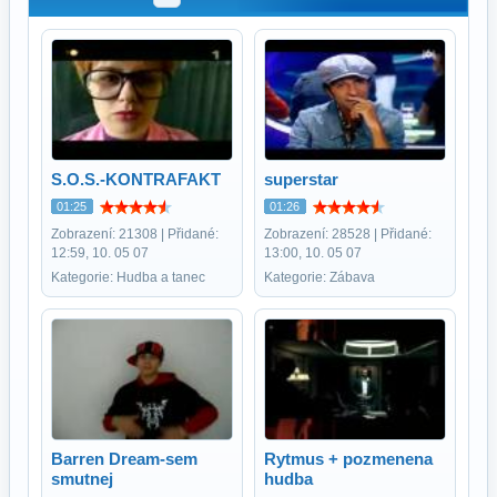
S.O.S.-KONTRAFAKT
superstar
01:25
01:26
Zobrazení: 21308 | Přidané:
Zobrazení: 28528 | Přidané:
12:59, 10. 05 07
13:00, 10. 05 07
Kategorie: Hudba a tanec
Kategorie: Zábava
Barren Dream-sem
Rytmus + pozmenena
smutnej
hudba