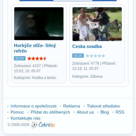
Horkýže slíže- Silný
Ceska svadba
refrén
03:25
02:54
Zobrazení: 4776 | Přidané:
Zobrazení: 4157 | Přidané:
22:18, 11. 05 07
15:02, 10. 05 07
Kategorie: Zábava
Kategorie: Hudba a tanec
Informace o společnosti
Reklama
Tiskové středisko
Pomoc
Přidat do oblíbených
About us
Blog
RSS
Kontaktujte nás
© 2006-2026