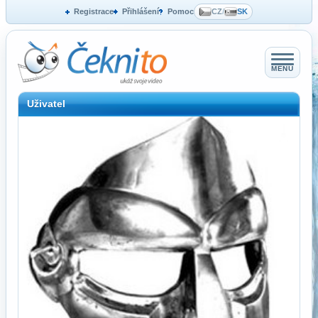
Registrace
Přihlášení
Pomoc
CZ
/
SK
MENU
Uživatel