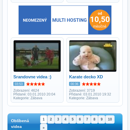
Srandovne videa :)
Karate decko XD
03:53
00:36
Zobrazení: 4624
Zobrazení: 3719
Přidané: 03.01.2010 20:04
Přidané: 03.01.2010 19:32
Kategorie: Zábava
Kategorie: Zábava
1
2
3
4
5
6
7
8
9
10
Oblíbená
videa
»