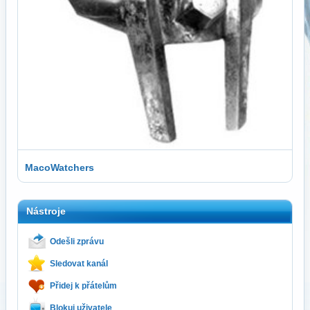
MacoWatchers
Nástroje
Odešli zprávu
Sledovat kanál
Přidej k přátelům
Blokuj uživatele