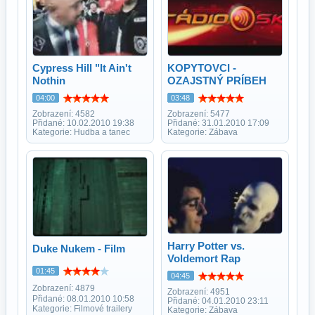
Cypress Hill "It Ain't
KOPYTOVCI -
Nothin
OZAJSTNÝ PRÍBEH
04:00
03:48
Zobrazení: 4582
Zobrazení: 5477
Přidané: 10.02.2010 19:38
Přidané: 31.01.2010 17:09
Kategorie: Hudba a tanec
Kategorie: Zábava
Harry Potter vs.
Duke Nukem - Film
Voldemort Rap
01:45
04:45
Zobrazení: 4879
Zobrazení: 4951
Přidané: 08.01.2010 10:58
Přidané: 04.01.2010 23:11
Kategorie: Filmové trailery
Kategorie: Zábava