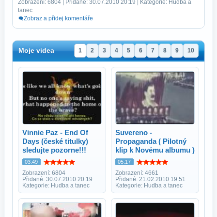
Zobrazení: 6804 | Přidané: 30.07.2010 20:19 | Kategorie: Hudba a
tanec
Zobraz a přidej komentáře
Moje videa
1
2
3
4
5
6
7
8
9
10
Vinnie Paz - End Of
Suvereno -
Days (české titulky)
Propaganda ( Pilotný
sledujte pozorne!!!
klip k Novému albumu )
03:49
05:17
Zobrazení: 6804
Zobrazení: 4661
Přidané: 30.07.2010 20:19
Přidané: 21.02.2010 19:51
Kategorie: Hudba a tanec
Kategorie: Hudba a tanec