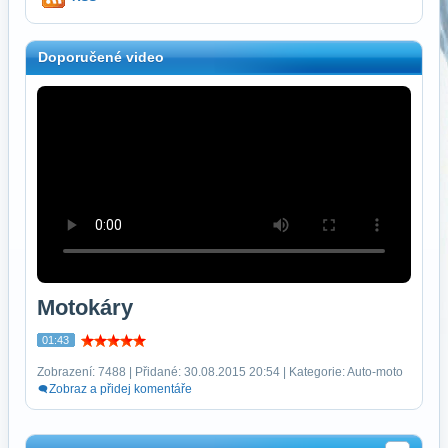
Doporučené video
Motokáry
01:43
Zobrazení: 7488 | Přidané: 30.08.2015 20:54 | Kategorie: Auto-moto
Zobraz a přidej komentáře