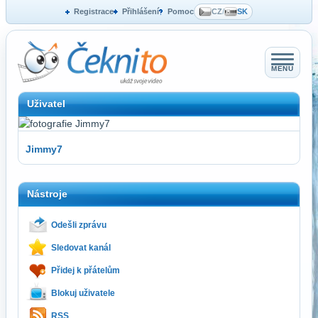
Registrace
Přihlášení
Pomoc
CZ
/
SK
MENU
Uživatel
Jimmy7
Nástroje
Odešli zprávu
Sledovat kanál
Přidej k přátelům
Blokuj uživatele
RSS