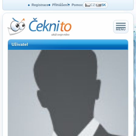
Registrace
Přihlášení
Pomoc
CZ
/
SK
MENU
Uživatel