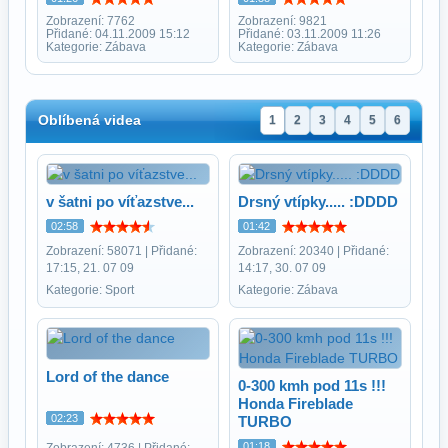
Zobrazení: 7762
Zobrazení: 9821
Přidané: 04.11.2009 15:12
Přidané: 03.11.2009 11:26
Kategorie: Zábava
Kategorie: Zábava
Oblíbená videa
1
2
3
4
5
6
v šatni po víťazstve...
Drsný vtípky..... :DDDD
02:58
01:42
Zobrazení: 58071 | Přidané:
Zobrazení: 20340 | Přidané:
17:15, 21. 07 09
14:17, 30. 07 09
Kategorie: Sport
Kategorie: Zábava
Lord of the dance
0-300 kmh pod 11s !!!
Honda Fireblade
02:23
TURBO
01:18