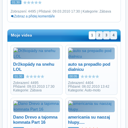
01:30
Zobrazení: 4495 | Přidané: 09.03.2010 17:30 | Kategorie: Zábava
Zobraz a přidej komentáře
Moje videa
1
2
3
4
Držkopády na snehu
auto sa prepadlo pod
LOL
dialnicu
01:30
00:05
Zobrazení: 4495
Zobrazení: 4404
Přidané: 09.03.2010 17:30
Přidané: 06.02.2010 13:42
Kategorie: Zábava
Kategorie: Auto-moto
Dano Drevo a tajomna
americania su naozaj
komnata Part 16
hlupy.....