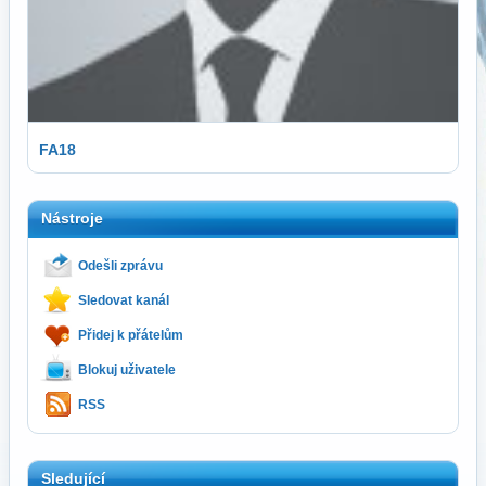
FA18
Nástroje
Odešli zprávu
Sledovat kanál
Přidej k přátelům
Blokuj uživatele
RSS
Sledující