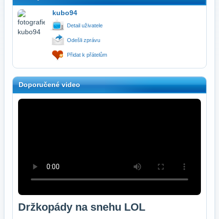
kubo94
Detail uživatele
Odešli zprávu
Přidat k přátelům
Doporučené video
Držkopády na snehu LOL