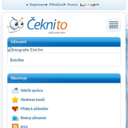
Registrace
Přihlášení
Pomoc
CZ
/
SK
MENU
Uživatel
Extr3m
Nástroje
Odešli zprávu
Sledovat kanál
Přidej k přátelům
Blokuj uživatele
RSS