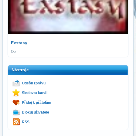
Exstasy
Oo
Nástroje
Odešli zprávu
Sledovat kanál
Přidej k přátelům
Blokuj uživatele
RSS