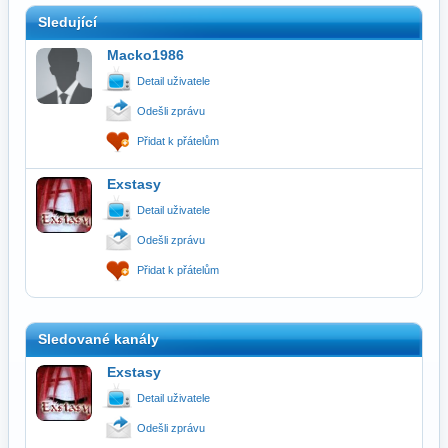
Sledující
Macko1986
Detail uživatele
Odešli zprávu
Přidat k přátelům
Exstasy
Detail uživatele
Odešli zprávu
Přidat k přátelům
Sledované kanály
Exstasy
Detail uživatele
Odešli zprávu