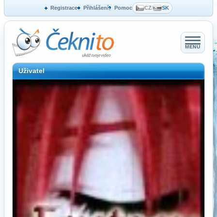
Registrace
Přihlášení
Pomoc
CZ
/
SK
MENU
Uživatel