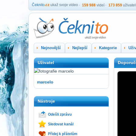
Čeknito
.cz
ukaž svoje video
159 988
videí
173 859
uživate
Nejnovější
Nejlepší
Kategorie
Uživ
Uživatel
Doporuč
marcelo
Nástroje
Odešli zprávu
Sledovat kanál
Přidej k přátelům