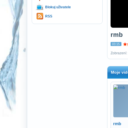
Blokuj uživatele
RSS
rmb
03:15
Zobrazení:
Moje vid
rmb