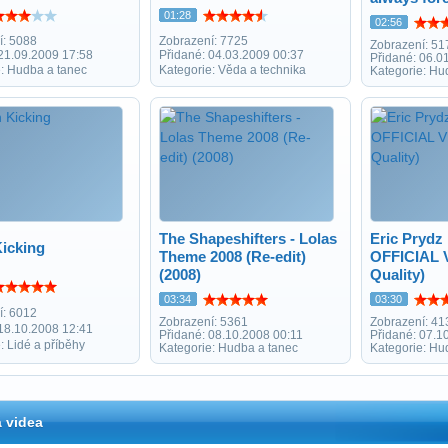
01:28
02:56
í: 5088
Zobrazení: 7725
Zobrazení: 51
 21.09.2009 17:58
Přidané: 04.03.2009 00:37
Přidané: 06.0
e: Hudba a tanec
Kategorie: Věda a technika
Kategorie: Hu
The Shapeshifters - Lolas
Eric Prydz
icking
Theme 2008 (Re-edit)
OFFICIAL 
(2008)
Quality)
03:34
03:30
í: 6012
Zobrazení: 5361
Zobrazení: 41
 18.10.2008 12:41
Přidané: 08.10.2008 00:11
Přidané: 07.1
: Lidé a příběhy
Kategorie: Hudba a tanec
Kategorie: Hu
 videa