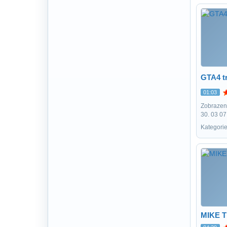
GTA4 tr
01:03
Zobrazení
30. 03 07
Kategorie
MIKE 