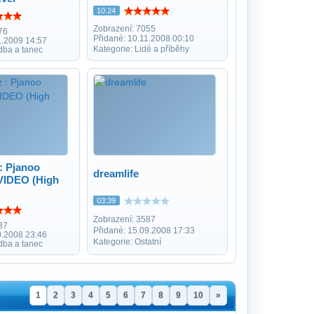
10:24
Zobrazení: 7055
76
Přidané: 10.11.2008 00:10
1.2009 14:57
Kategorie: Lidé a příběhy
dba a tanec
 : Pjanoo
dreamlife
VIDEO (High
03:39
Zobrazení: 3587
37
Přidané: 15.09.2008 17:33
0.2008 23:46
Kategorie: Ostatní
dba a tanec
1
2
3
4
5
6
7
8
9
10
»