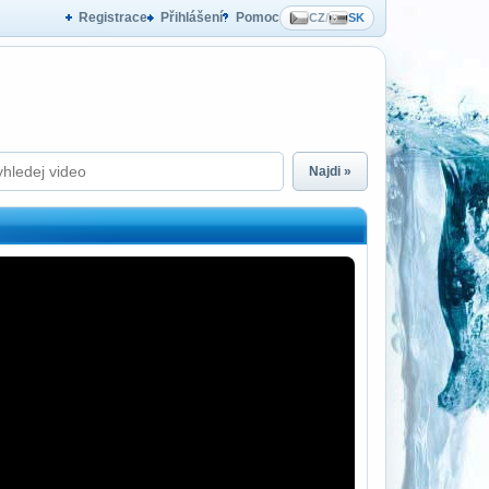
Registrace
Přihlášení
Pomoc
CZ
/
SK
Najdi »