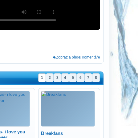
Zobraz a přidej komentáře
1
2
3
4
5
6
7
8
- i love you
Breakfans
ever