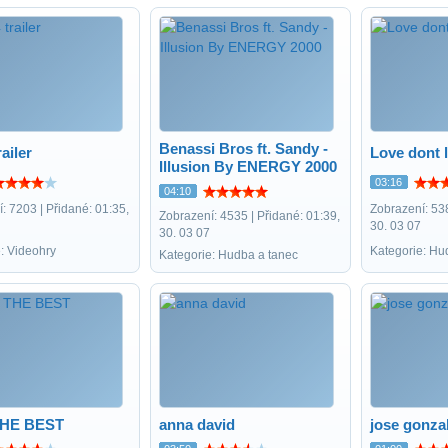
Benassi Bros ft. Sandy -
ailer
Love dont 
Illusion By ENERGY 2000
03:16
04:10
: 7203 | Přidané: 01:35,
Zobrazení: 538
Zobrazení: 4535 | Přidané: 01:39,
30. 03 07
30. 03 07
: Videohry
Kategorie: Hu
Kategorie: Hudba a tanec
THE BEST
anna david
jose gonza