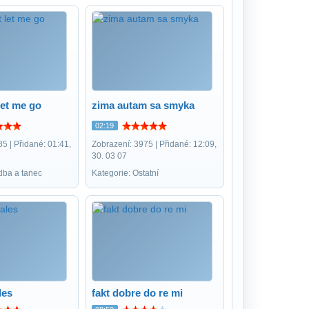
let me go
zima autam sa smyka
02:19
5 | Přidané: 01:41,
Zobrazení: 3975 | Přidané: 12:09,
30. 03 07
dba a tanec
Kategorie: Ostatní
les
fakt dobre do re mi