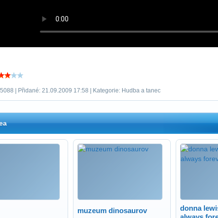
 5088 | Přidané: 21.09.2009 17:58 | Kategorie: Hudba a tanec
ea
donna lewis
muzeum dinosaurov
always for