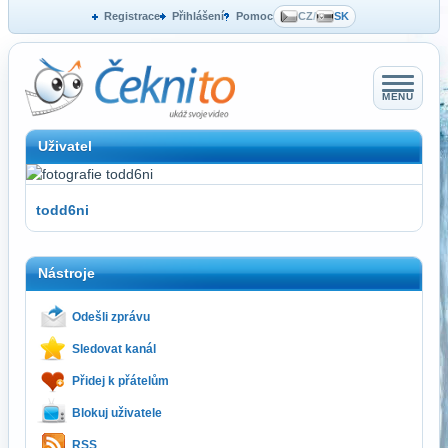
Registrace
Přihlášení
Pomoc
CZ
/
SK
MENU
Uživatel
todd6ni
Nástroje
Odešli zprávu
Sledovat kanál
Přidej k přátelům
Blokuj uživatele
RSS