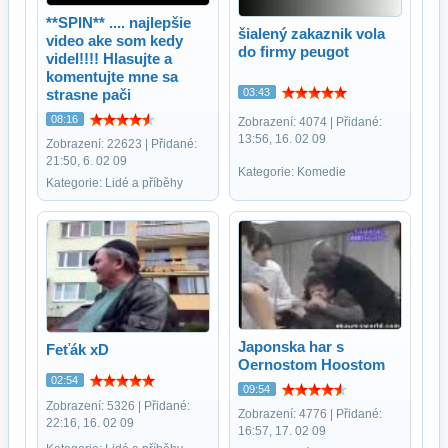
**SPIN** .... najlepšie
šialený zakaznik vola
video ake som kedy
do firmy peugot
videl!!!! Hlasujte a
komentujte mne sa
03:43
strasne pači
08:16
Zobrazení: 4074 | Přidané:
13:56, 16. 02 09
Zobrazení: 22623 | Přidané:
21:50, 6. 02 09
Kategorie: Komedie
Kategorie: Lidé a příběhy
Japonska har s
Feťák xD
Oernostom Hoostom
02:54
09:54
Zobrazení: 5326 | Přidané:
Zobrazení: 4776 | Přidané:
22:16, 16. 02 09
16:57, 17. 02 09