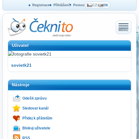
Registrace
Přihlášení
Pomoc
CZ
/
SK
MENU
Uživatel
sovietk21
Nástroje
Odešli zprávu
Sledovat kanál
Přidej k přátelům
Blokuj uživatele
RSS