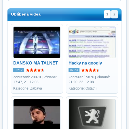
Oblíbená videa
1
2
DANSKO MA TALNET
Hacky na googly
02:12
07:23
Zobrazení: 20070 | Přidané:
Zobrazení: 5876 | Přidané:
17:47, 21. 12 08
21:20, 22. 12 08
Kategorie: Zábava
Kategorie: Ostatní