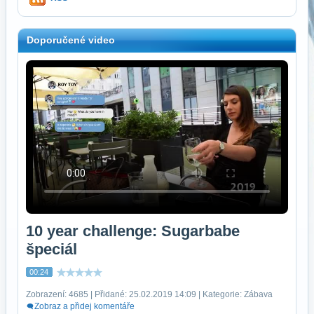
Doporučené video
10 year challenge: Sugarbabe
špeciál
00:24
Zobrazení: 4685 | Přidané: 25.02.2019 14:09 | Kategorie: Zábava
Zobraz a přidej komentáře