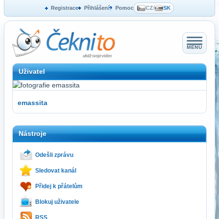
Registrace
Přihlášení
Pomoc
CZ
/
SK
MENU
Uživatel
emassita
Nástroje
Odešli zprávu
Sledovat kanál
Přidej k přátelům
Blokuj uživatele
RSS