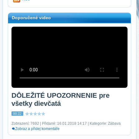
Doporučené video
DÔLEŽITÉ UPOZORNENIE pre
všetky dievčatá
00:22
Zobrazení: 7692 | Přidané: 16.01.2018 14:17 | Kategorie: Zábava
Zobraz a přidej komentáře