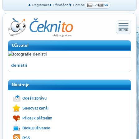
Registrace
Přihlášení
Pomoc
CZ
/
SK
MENU
Uživatel
denistri
Nástroje
Odešli zprávu
Sledovat kanál
Přidej k přátelům
Blokuj uživatele
RSS