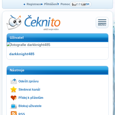
Registrace
Přihlášení
Pomoc
CZ
/
SK
MENU
Uživatel
darkknight485
Nástroje
Odešli zprávu
Sledovat kanál
Přidej k přátelům
Blokuj uživatele
RSS