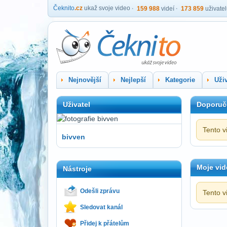
Čeknito
.cz
ukaž svoje video
159 988
videí
173 859
uživate
Nejnovější
Nejlepší
Kategorie
Uživ
Uživatel
Doporuč
Tento v
bivven
Moje vid
Nástroje
Odešli zprávu
Tento v
Sledovat kanál
Přidej k přátelům