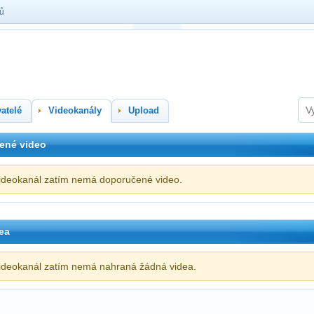
lů
atelé
Videokanály
Upload
ené video
ideokanál zatím nemá doporučené video.
ea
ideokanál zatím nemá nahraná žádná videa.