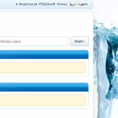
Registrace
Přihlášení
Pomoc
CZ
/
SK
Najdi »