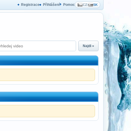
Registrace
Přihlášení
Pomoc
CZ
/
SK
Najdi »