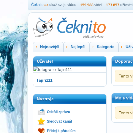
Čeknito
.cz
ukaž svoje video
159 988
videí
173 857
uživate
Nejnovější
Nejlepší
Kategorie
Uživ
Uživatel
Doporuč
Tento v
Tajiri111
Moje vid
Nástroje
Odešli zprávu
Tento v
Sledovat kanál
Přidej k přátelům