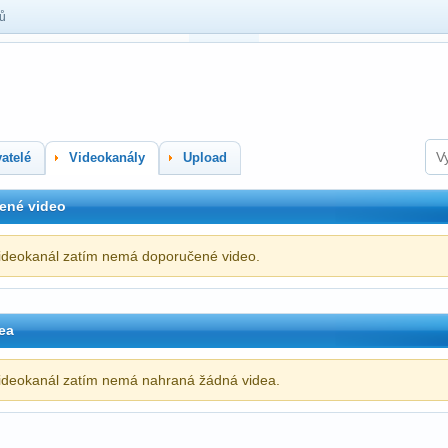
lů
atelé
Videokanály
Upload
ené video
ideokanál zatím nemá doporučené video.
ea
ideokanál zatím nemá nahraná žádná videa.