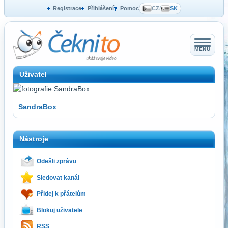
Registrace
Přihlášení
Pomoc
CZ
/
SK
MENU
Uživatel
SandraBox
Nástroje
Odešli zprávu
Sledovat kanál
Přidej k přátelům
Blokuj uživatele
RSS