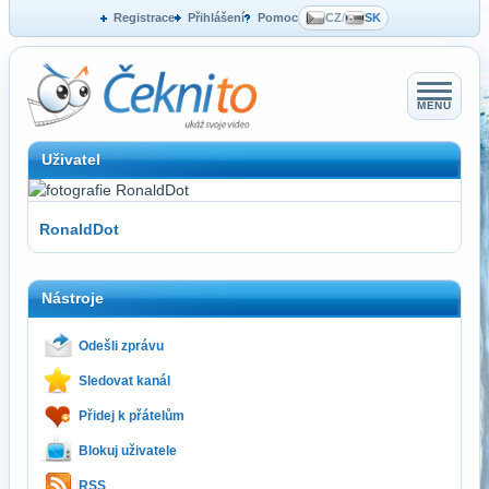
Registrace
Přihlášení
Pomoc
CZ
/
SK
MENU
Uživatel
RonaldDot
Nástroje
Odešli zprávu
Sledovat kanál
Přidej k přátelům
Blokuj uživatele
RSS