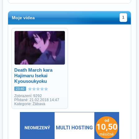
Moje videa
1
Death March kara
Hajimaru Isekai
Kyousoukyoku
23:40
Zobrazení: 9292
Přidané: 21.02.2018 14:47
Kategorie: Zábava