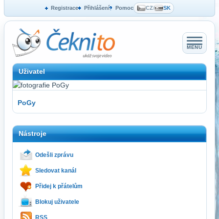
Registrace
Přihlášení
Pomoc
CZ
/
SK
MENU
Uživatel
PoGy
Nástroje
Odešli zprávu
Sledovat kanál
Přidej k přátelům
Blokuj uživatele
RSS