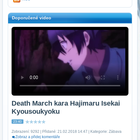
Doporučené video
Death March kara Hajimaru Isekai
Kyousoukyoku
23:40
Zobrazení: 9292 | Přidané: 21.02.2018 14:47 | Kategorie: Zábava
Zobraz a přidej komentáře