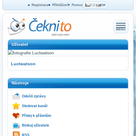
Registrace
Přihlášení
Pomoc
CZ
/
SK
MENU
Uživatel
Luctwatson
Nástroje
Odešli zprávu
Sledovat kanál
Přidej k přátelům
Blokuj uživatele
RSS