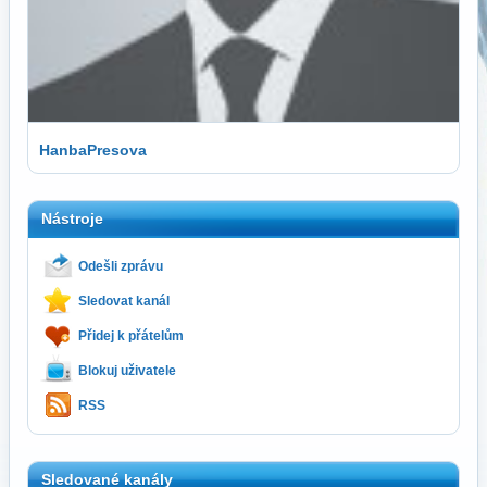
HanbaPresova
Nástroje
Odešli zprávu
Sledovat kanál
Přidej k přátelům
Blokuj uživatele
RSS
Sledované kanály