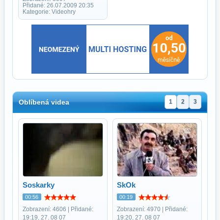
Přidané: 26.07.2009 20:35
Kategorie: Videohry
Oblíbená videa
1
2
3
Soskarky
SkOk
00:56
00:19
Zobrazení: 4606 | Přidané:
Zobrazení: 4970 | Přidané:
19:19, 27. 08 07
19:20, 27. 08 07