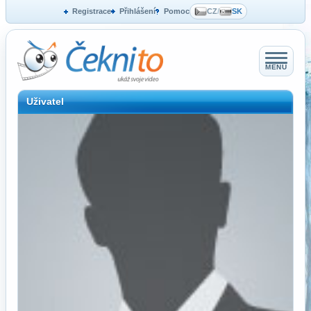
Registrace
Přihlášení
Pomoc
CZ
/
SK
MENU
Uživatel