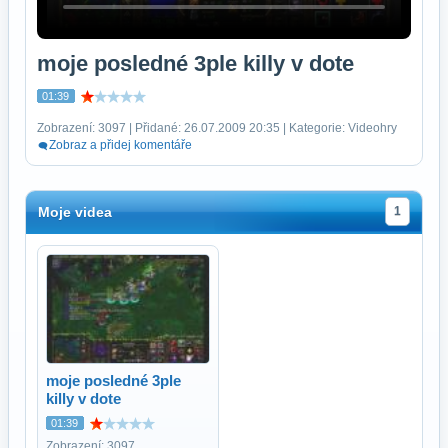
moje posledné 3ple killy v dote
01:39
Zobrazení: 3097 | Přidané: 26.07.2009 20:35 | Kategorie: Videohry
Zobraz a přidej komentáře
Moje videa
1
moje posledné 3ple
killy v dote
01:39
Zobrazení: 3097