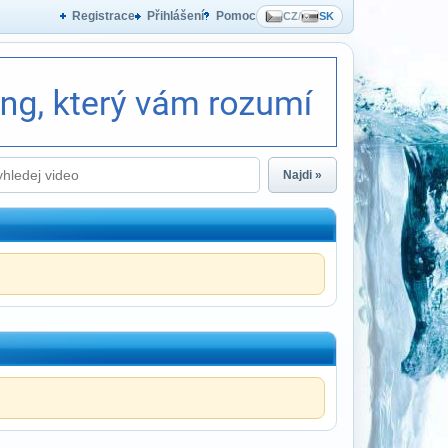
Registrace
Přihlášení
Pomoc
CZ
/
SK
Najdi »