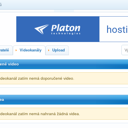
lů
atelé
Videokanály
Upload
ené video
ideokanál zatím nemá doporučené video.
ea
ideokanál zatím nemá nahraná žádná videa.