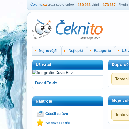
Čeknito
.cz
ukaž svoje video
159 988
videí
173 857
uživate
Nejnovější
Nejlepší
Kategorie
Uživ
Uživatel
Doporuč
Tento v
DavidEnvix
Moje vid
Nástroje
Odešli zprávu
Tento v
Sledovat kanál