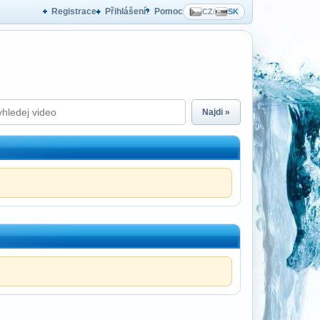
Registrace
Přihlášení
Pomoc
CZ
/
SK
Najdi »