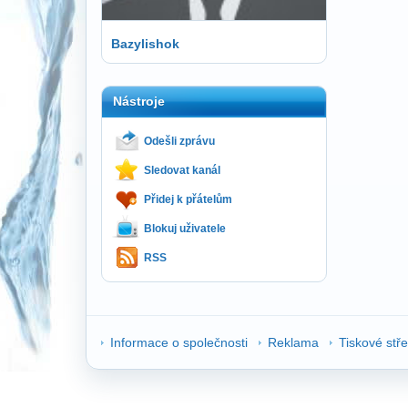
Bazylishok
Nástroje
Odešli zprávu
Sledovat kanál
Přidej k přátelům
Blokuj uživatele
RSS
Informace o společnosti
Reklama
Tiskové stř