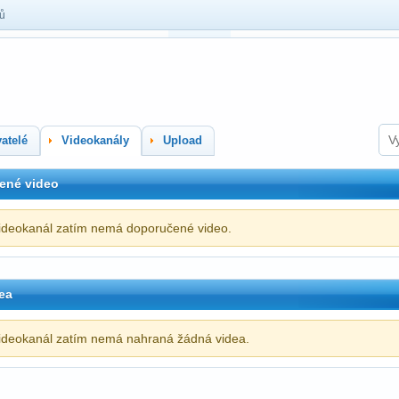
lů
atelé
Videokanály
Upload
ené video
ideokanál zatím nemá doporučené video.
ea
ideokanál zatím nemá nahraná žádná videa.