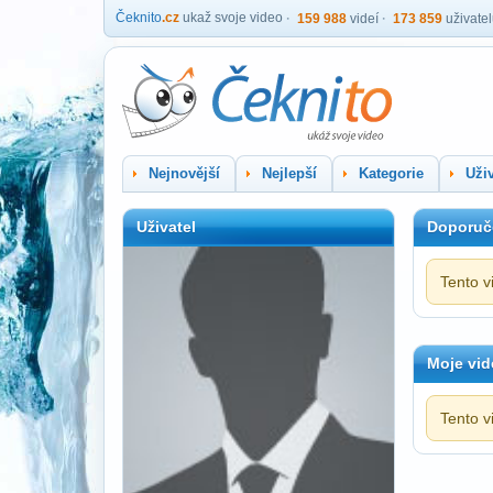
Čeknito
.cz
ukaž svoje video
159 988
videí
173 859
uživate
Nejnovější
Nejlepší
Kategorie
Uživ
Uživatel
Doporuč
Tento v
Moje vid
Tento v