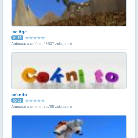
Ice Age
04:36
Animace a umění | 28637 zobrazení
ceknito
00:02
Animace a umění | 25768 zobrazení