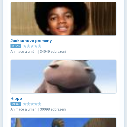
Jacksonove premeny
00:26
Animace a umění | 34049 zobrazení
Hippo
01:02
Animace a umění | 30098 zobrazení