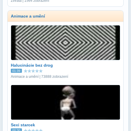
Zvířata | 1564 zobrazení
Animace a umění
Halucinácie bez drog
01:39
Animace a umění | 73888 zobrazení
Sexi starcek
00:30