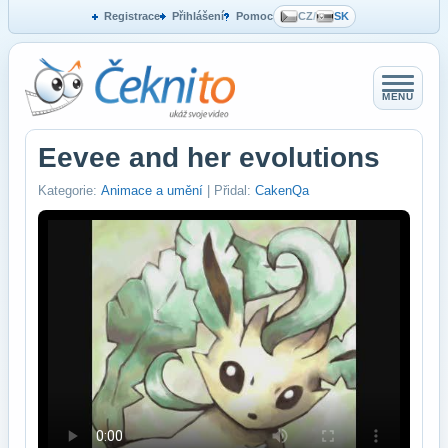
Registrace
Přihlášení
Pomoc
CZ
/
SK
MENU
Eevee and her evolutions
Kategorie:
Animace a umění
| Přidal:
CakenQa