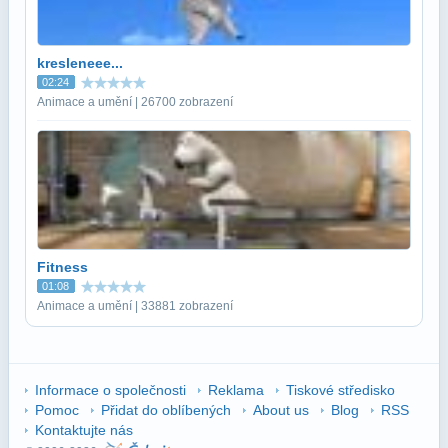
kresleneee...
02:24
Animace a umění | 26700 zobrazení
Fitness
01:08
Animace a umění | 33881 zobrazení
Informace o společnosti
Reklama
Tiskové středisko
Pomoc
Přidat do oblíbených
About us
Blog
RSS
Kontaktujte nás