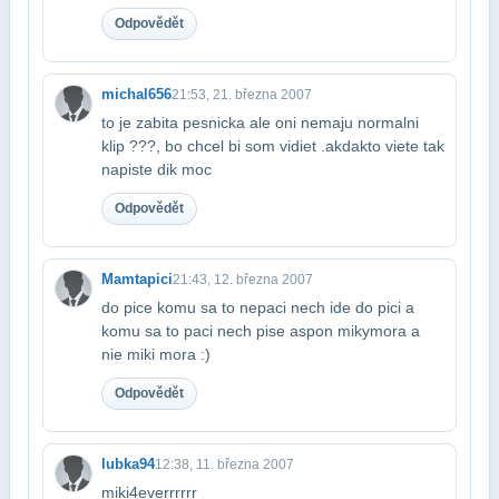
Odpovědět
michal656
21:53, 21. března 2007
to je zabita pesnicka ale oni nemaju normalni
klip ???, bo chcel bi som vidiet .ak​dakto viete tak
napiste dik moc
Odpovědět
Mamtapici
21:43, 12. března 2007
do pice komu sa to nepaci nech ide do pici a
komu sa to paci nech pise aspon miky​mora a
nie miki mora :)
Odpovědět
lubka94
12:38, 11. března 2007
miki4everrrrrr