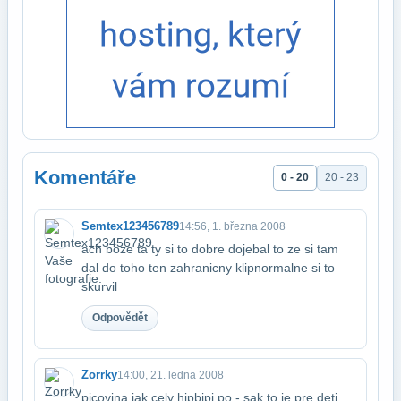
Komentáře
0 - 20
20 - 23
Semtex123456789
14:56, 1. března 2008
ach boze ta ty si to dobre dojebal to ze si tam
dal do toho ten zahranicny klip​normalne si to
skurvil
Odpovědět
Zorrky
14:00, 21. ledna 2008
picovina jak cely hipbipi po - sak to je pre deti