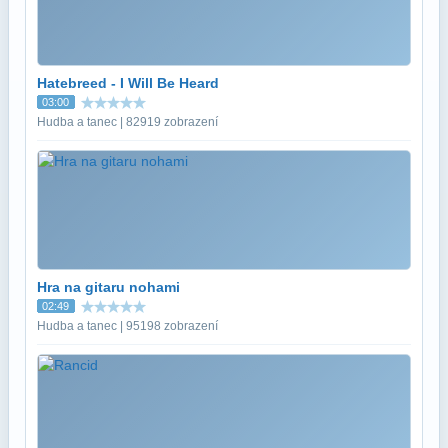
Hatebreed - I Will Be Heard
03:00
Hudba a tanec | 82919 zobrazení
Hra na gitaru nohami
02:49
Hudba a tanec | 95198 zobrazení