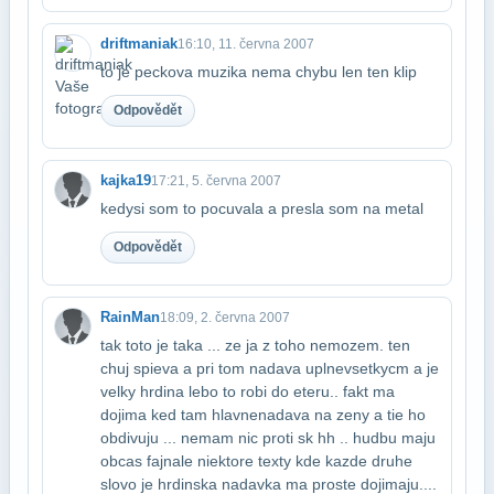
driftmaniak
16:10, 11. června 2007
to je peckova muzika nema chybu len ten klip
Odpovědět
kajka19
17:21, 5. června 2007
kedysi som to pocuvala a presla som na metal
Odpovědět
RainMan
18:09, 2. června 2007
tak toto je taka ... ze ja z toho nemozem. ten
chuj spieva a pri tom nadava uplne​vsetkycm a je
velky hrdina lebo to robi do eteru.. fakt ma
dojima ked tam hlavne​nadava na zeny a tie ho
obdivuju ... nemam nic proti sk hh .. hudbu maju
obcas fajn​ale niektore texty kde kazde druhe
slovo je hrdinska nadavka ma proste dojimaju....