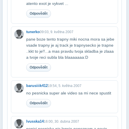
a​tento exot je vykvet ...
Odpovědět
tunerko
09:03, 9. května 2007
pane boze tento trapny miki nocna mora sa jebe
vsade trapny je aj track je trapny​secko je trapne
..kkt to je!!...a mas pravdu tvoja skladba je zlaaa
a tvoje reci su​bla bla blaaaaaaa:D
Odpovědět
barusiiik412
19:54, 5. května 2007
no pesnicka super ale video sa mi nece spustit
Odpovědět
Ivusska14
16:00, 30. dubna 2007
popici pesnicka nic lepsie nepoznam a nevie