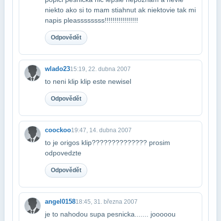
niekto ako si to mam stiahnut ak niekto​vie tak mi
napis pleassssssss!!!!!!!!!!!!!!!!!
Odpovědět
wlado23
15:19, 22. dubna 2007
to neni klip klip este newisel
Odpovědět
coockoo
19:47, 14. dubna 2007
to je origos klip?????????????? prosim
odpovedzte
Odpovědět
angel0158
18:45, 31. března 2007
je to nahodou supa pesnicka....... jooooou