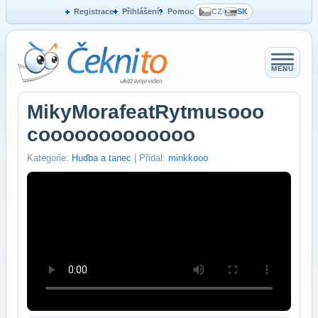
Registrace
Přihlášení
Pomoc
CZ
/
SK
MENU
MikyMorafeatRytmusooo
cooooooooooooo
Kategorie:
Hudba a tanec
| Přidal:
minkkooo