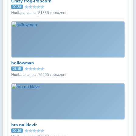
Crazy frog-Popcorn
00:28
Hudba a tanec | 81885 zobrazení
hollowman
01:15
Hudba a tanec | 72295 zobrazení
hra na klavir
00:36