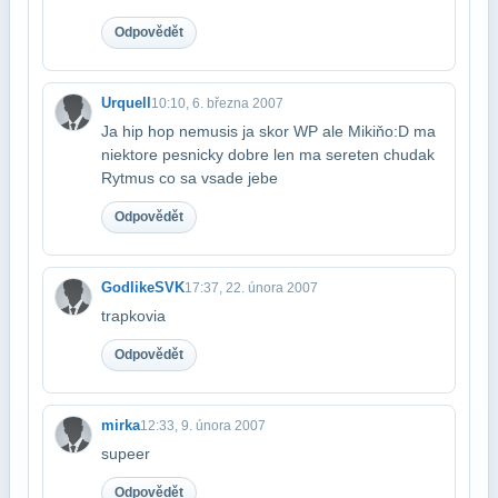
Odpovědět
Urquell
10:10, 6. března 2007
Ja hip hop nemusis ja skor WP ale Mikiňo:D ma
niektore pesnicky dobre len ma sere​ten chudak
Rytmus co sa vsade jebe
Odpovědět
GodlikeSVK
17:37, 22. února 2007
trapkovia
Odpovědět
mirka
12:33, 9. února 2007
supeer
Odpovědět