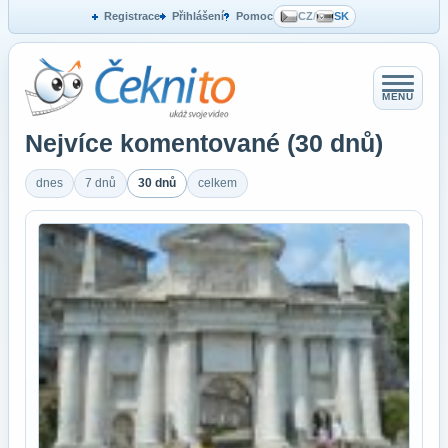
Registrace
Přihlášení
Pomoc
CZ
/
SK
MENU
Nejvíce komentované (30 dnů)
dnes
7 dnů
30 dnů
celkem