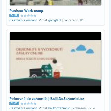
Pusiano Work camp
04:59
Cestování a outdoor
| Přidal:
going001
| Zobrazení: 6815
Poštovné do zahraničí | BalikDoZahranici.cz
01:05
Cestování a outdoor
| Přidal:
balikdozahranici
| Zobrazení: 7254