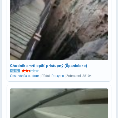
Chodník smrti opäť prístupný (Španielsko)
03:51
Cestování a outdoor
| Přidal:
Proxymo
| Zobrazení: 38104