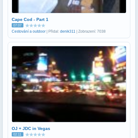
Cape Cod - Part 1
07:07
Cestování a outdoor
| Přidal:
denik311
| Zobrazení: 7038
OJ + JDC in Vegas
02:11