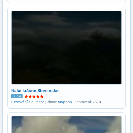
Naše krásne Slovensko
03:14
Cestování a outdoor
| Přidal:
majcooo
| Zobrazení: 7678