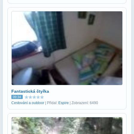
Fantastická čtyřka
09:34
Cestování a outdoor
| Přidal:
Espire
| Zobrazení: 6490