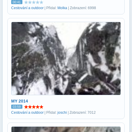
00:41
Cestování a outdoor
| Přidal:
Molka
| Zobrazení: 6998
MY 2014
03:59
Cestování a outdoor
| Přidal:
joschi
| Zobrazení: 7012