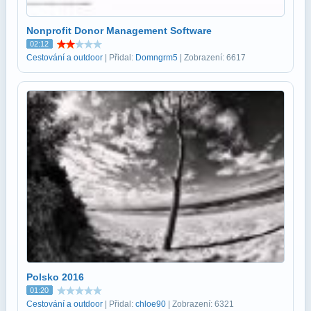
Nonprofit Donor Management Software
02:12
Cestování a outdoor
| Přidal:
Domngrm5
| Zobrazení: 6617
Polsko 2016
01:20
Cestování a outdoor
| Přidal:
chloe90
| Zobrazení: 6321