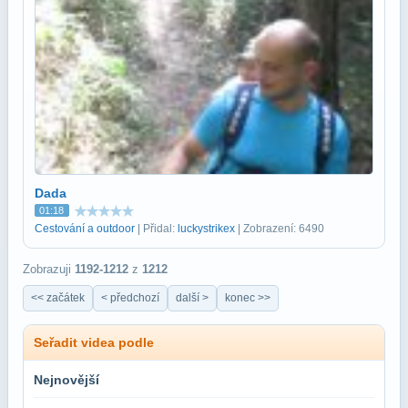
Dada
01:18
Cestování a outdoor
| Přidal:
luckystrikex
| Zobrazení: 6490
Zobrazuji
1192-1212
z
1212
<< začátek
< předchozí
další >
konec >>
Seřadit videa podle
Nejnovější