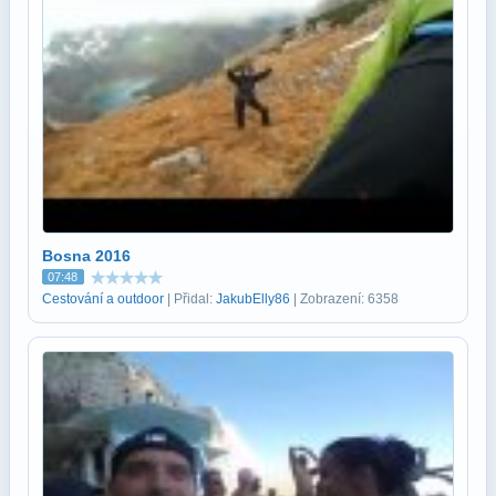
Bosna 2016
07:48
Cestování a outdoor
| Přidal:
JakubElly86
| Zobrazení: 6358