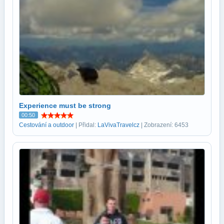
Experience must be strong
00:50
Cestování a outdoor
| Přidal:
LaVivaTravelcz
| Zobrazení: 6453