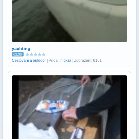
yachting
02:38
Cestování a outdoor
| Přidal:
nickza
| Zobrazení: 6161