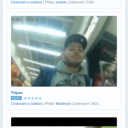
Cestování a outdoor
| Přidal:
jombik
| Zobrazení: 5265
Tripec
02:07
Cestování a outdoor
| Přidal:
Martinezo
| Zobrazení: 5621