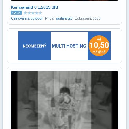
Kempaland 8.1.2015 SKI
02:05
Cestování a outdoor
| Přidal:
guitarista8
| Zobrazení: 6680