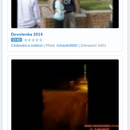
Dovolenka 2014
17:40
Cestování a outdoor
| Přidal:
richardo9682
| Zobrazení: 6451