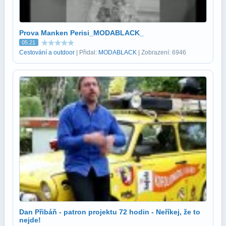
Prova Manken Perisi_MODABLACK_
05:21
Cestování a outdoor
| Přidal:
MODABLACK
| Zobrazení: 6946
Dan Přibáň - patron projektu 72 hodin - Neříkej, že to
nejde!