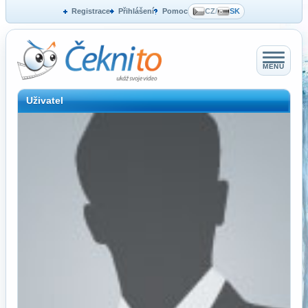
Registrace
Přihlášení
Pomoc
CZ
/
SK
MENU
Uživatel