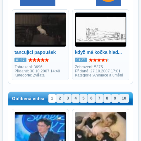
tancující papoušek
když má kočka hlad...
01:17
01:27
Zobrazení: 3696
Zobrazení: 5375
Přidané: 30.10.2007 14:40
Přidané: 27.10.2007 17:01
Kategorie: Zvířata
Kategorie: Animace a umění
Oblíbená videa
1
2
3
4
5
6
7
8
9
10