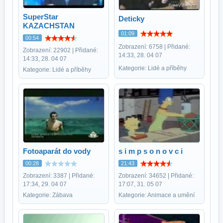
SuperStar
Deticky
KAZACHSTAN
01:09
00:54
Zobrazení: 6758 | Přidané:
Zobrazení: 22902 | Přidané:
14:33, 28. 04 07
14:33, 28. 04 07
Kategorie: Lidé a příběhy
Kategorie: Lidé a příběhy
Fotoaparát do vody
s i m p s o n o v c i
00:28
21:43
Zobrazení: 3387 | Přidané:
Zobrazení: 34652 | Přidané:
17:34, 29. 04 07
17:07, 31. 05 07
Kategorie: Zábava
Kategorie: Animace a umění