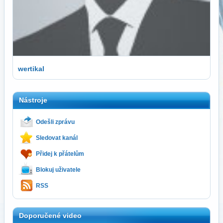
wertikal
Nástroje
Odešli zprávu
Sledovat kanál
Přidej k přátelům
Blokuj uživatele
RSS
Doporučené video