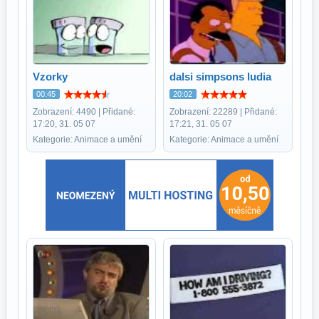
Vzorky
dalsi simpsons ludia
00:45
20:02
Zobrazení: 4490 | Přidané:
Zobrazení: 22289 | Přidané:
17:20, 31. 05 07
17:21, 31. 05 07
Kategorie: Animace a umění
Kategorie: Animace a umění