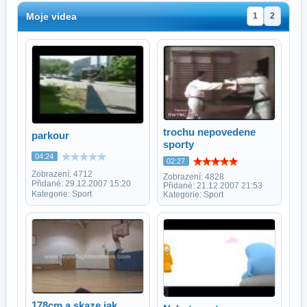
Moje videa
1
2
trochu nepovedene
parkour
sporty
04:24
02:27
Zobrazení: 4712
Zobrazení: 4828
Přidané: 29.12.2007 15:20
Přidané: 21.12.2007 21:53
Kategorie: Sport
Kategorie: Sport
178cm a skaze jak