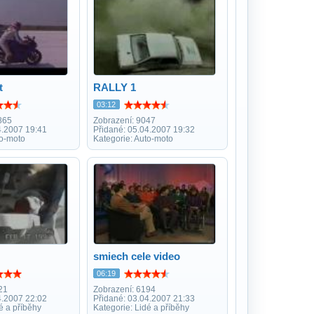
t
RALLY 1
03:12
865
Zobrazení: 9047
4.2007 19:41
Přidané: 05.04.2007 19:32
to-moto
Kategorie: Auto-moto
smiech cele video
06:19
21
Zobrazení: 6194
4.2007 22:02
Přidané: 03.04.2007 21:33
é a příběhy
Kategorie: Lidé a příběhy