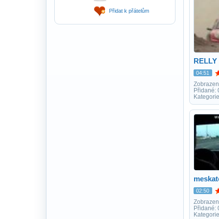
Přidat k přátelům
RELLY 
04:51
Zobrazen
Přidané:
Kategorie
meskat
02:50
Zobrazen
Přidané:
Kategorie