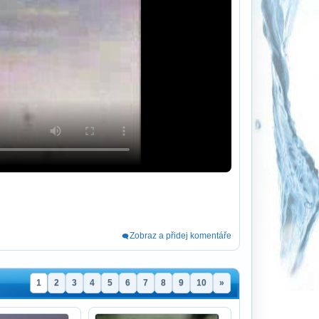
Zobraz a přidej komentáře
1
2
3
4
5
6
7
8
9
10
»