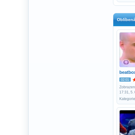
Oblíbená
beatbo
02:01
Zobrazení
17:31, 5.
Kategori