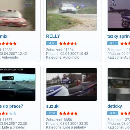
mix
RELLY
tazky sprin
04:00
01:17
í: 10381
Zobrazení: 11304
Zobrazení: 11
 08.04.2007 12:42
Přidané: 05.04.2007 19:43
Přidané: 05.0
: Auto-moto
Kategorie: Auto-moto
Kategorie: Au
e do prace?
suzuki
deticky
00:31
01:07
í: 11657
Zobrazení: 6856
Zobrazení: 37
 03.04.2007 22:38
Přidané: 03.04.2007 22:30
Přidané: 03.0
: Lidé a příběhy
Kategorie: Lidé a příběhy
Kategorie: Lid