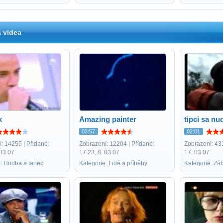
 videa
x
Amazing painter
tipci sa nu
03:57
02:01
: 14255 | Přidané:
Zobrazení: 12204 | Přidané:
Zobrazení: 431
 03 07
17:23, 8. 03 07
17. 03 07
e: Hudba a tanec
Kategorie: Lidé a příběhy
Kategorie: Zá