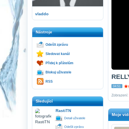
vladdo
Nástroje
Odešli zprávu
Sledovat kanál
Přidej k přátelům
Blokuj uživatele
RELL
RSS
04:51
Zobrazení:
Sledující
RastiTN
Moje vid
Detail uživatele
Odešli zprávu