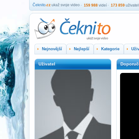
Čeknito
.cz
ukaž svoje video
159 988
videí
173 859
uživate
Nejnovější
Nejlepší
Kategorie
Uživ
Uživatel
Doporuč