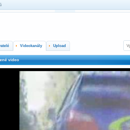
lů
atelé
Videokanály
Upload
ené video