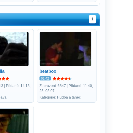
1
dia
beatbox
01:42
3 | Přidané: 14:13,
Zobrazení: 6847 | Přidané: 11:40,
25. 03 07
bava
Kategorie: Hudba a tanec