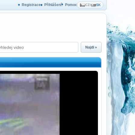
Registrace
Přihlášení
Pomoc
CZ
/
SK
Najdi »