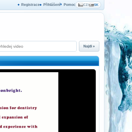
Registrace
Přihlášení
Pomoc
CZ
/
SK
Najdi »