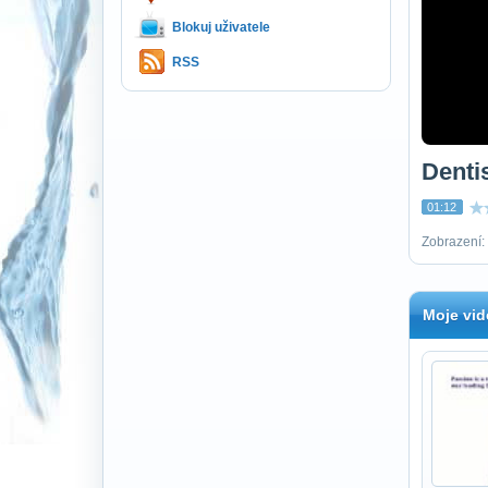
Blokuj uživatele
RSS
Denti
01:12
Zobrazení: 
Moje vid