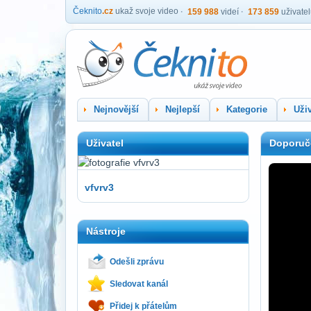
Čeknito
.cz
ukaž svoje video
159 988
videí
173 859
uživate
Nejnovější
Nejlepší
Kategorie
Uživ
Uživatel
Doporuč
vfvrv3
Nástroje
Odešli zprávu
Sledovat kanál
Přidej k přátelům