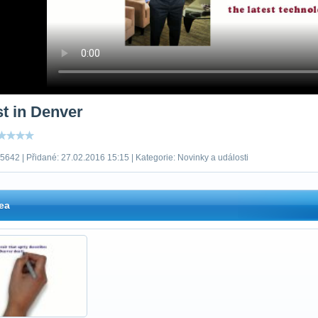
st in Denver
5642 | Přidané: 27.02.2016 15:15 | Kategorie: Novinky a události
ea