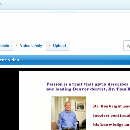
lů
atelé
Videokanály
Upload
ené video